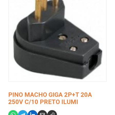
PINO MACHO GIGA 2P+T 20A
250V C/10 PRETO ILUMI