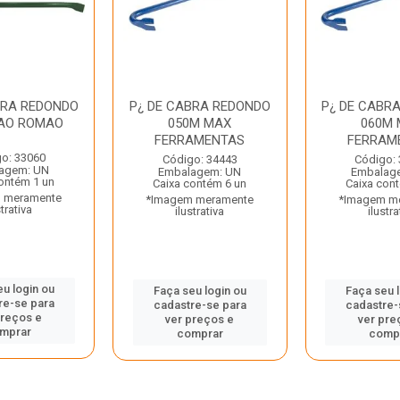
BRA REDONDO
P¿ DE CABRA REDONDO
P¿ DE CABR
AO ROMAO
050M MAX
060M 
FERRAMENTAS
FERRAM
o: 33060
Código: 34443
Código:
agem: UN
Embalagem: UN
Embalag
ontém 1 un
Caixa contém 6 un
Caixa con
 meramente
*Imagem meramente
*Imagem m
strativa
ilustrativa
ilustra
u login ou
Faça seu login ou
Faça seu 
re-se para
cadastre-se para
cadastre-
preços e
ver preços e
ver pre
mprar
comprar
comp