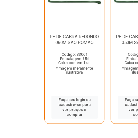
CABRA REDONDO
PE DE CABRA REDONDO
PE DE CA
0CM MAX
060M SAO ROMAO
050M S
RRAMENTAS
Código: 33061
Códig
digo: 34442
Embalagem: UN
Embal
balagem: UN
Caixa contém 1 un
Caixa c
a contém 6 un
*Imagem meramente
*Imagem
gem meramente
ilustrativa
ilu
ilustrativa
Faça seu login ou
Faça se
 seu login ou
cadastre-se para
cadast
astre-se para
ver preços e
ver 
er preços e
comprar
co
comprar