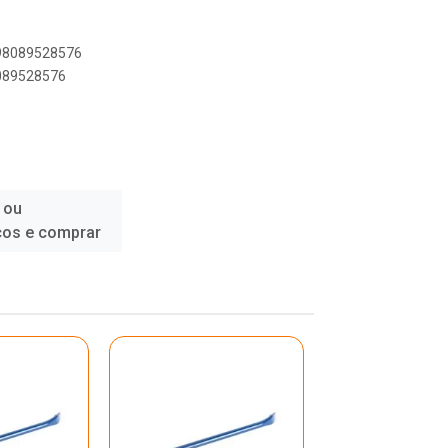
898089528576
8089528576
 ou
ços e comprar