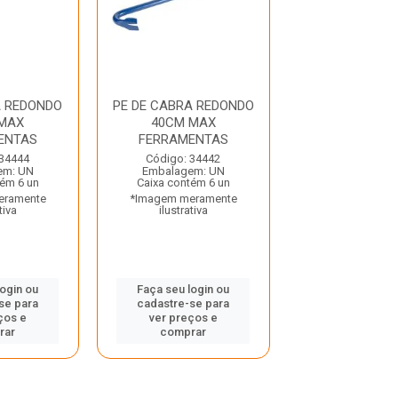
A REDONDO
PE DE CABRA REDONDO
PE DE CABRA 
MAX
40CM MAX
060M SAO 
ENTAS
FERRAMENTAS
Código: 33
 34444
Código: 34442
Embalagem:
em: UN
Embalagem: UN
Caixa contém
tém 6 un
Caixa contém 6 un
*Imagem mera
eramente
*Imagem meramente
ilustrativ
tiva
ilustrativa
Faça seu log
login ou
Faça seu login ou
cadastre-se 
se para
cadastre-se para
ver preços
ços e
ver preços e
comprar
rar
comprar