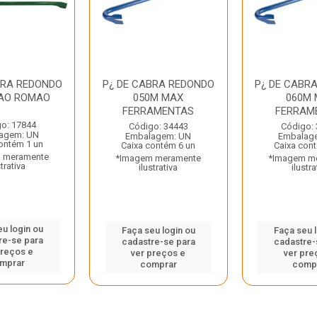
BRA REDONDO
P¿ DE CABRA REDONDO
P¿ DE CABR
AO ROMAO
050M MAX
060M 
FERRAMENTAS
FERRAM
o: 17844
Código: 34443
Código:
agem: UN
Embalagem: UN
Embalag
ontém 1 un
Caixa contém 6 un
Caixa con
 meramente
*Imagem meramente
*Imagem m
strativa
ilustrativa
ilustra
u login ou
Faça seu login ou
Faça seu 
re-se para
cadastre-se para
cadastre-
preços e
ver preços e
ver pre
mprar
comprar
comp