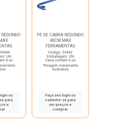
A REDONDO
PE DE CABRA REDONDO
PE DE CABRA 
MAX
40CM MAX
050M SAO 
ENTAS
FERRAMENTAS
Código: 33
 34444
Código: 34442
Embalagem:
em: UN
Embalagem: UN
Caixa contém
tém 6 un
Caixa contém 6 un
*Imagem mera
eramente
*Imagem meramente
ilustrativ
tiva
ilustrativa
Faça seu log
login ou
Faça seu login ou
cadastre-se 
se para
cadastre-se para
ver preços
ços e
ver preços e
comprar
rar
comprar