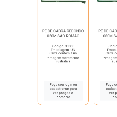
CABRA REDONDO
PE DE CABRA REDONDO
PE DE CA
0CM MAX
050M SAO ROMAO
080M S
RRAMENTAS
Código: 33060
Códig
digo: 34442
Embalagem: UN
Embal
balagem: UN
Caixa contém 1 un
Caixa c
a contém 6 un
*Imagem meramente
*Imagem
gem meramente
ilustrativa
ilu
ilustrativa
Faça seu login ou
Faça se
 seu login ou
cadastre-se para
cadast
astre-se para
ver preços e
ver 
er preços e
comprar
co
comprar