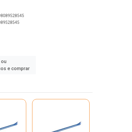
898089528545
8089528545
 ou
ços e comprar