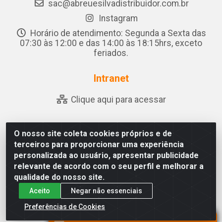
sac@abreuesilvadistribuidor.com.br
Instagram
Horário de atendimento: Segunda a Sexta das
07:30 às 12:00 e das 14:00 às 18:15hrs, exceto
feriados.
Intranet
Clique aqui para acessar
O nosso site coleta cookies próprios e de
Abreu & Silva - Rua Padre Jose de Souza Leite, 265 -
terceiros para proporcionar uma experiência
Ariado, Olho D'Água das Flores/AL - CEP 57.442-000 -
personalizada ao usuário, apresentar publicidade
CNPJ 04.790.656/0001-06
relevante de acordo com o seu perfil e melhorar a
qualidade do nosso site.
Aceito
Negar não essenciais
Preferências de Cookies