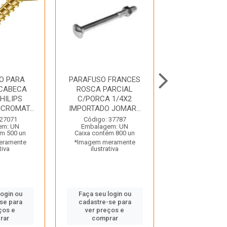
O PARA
PARAFUSO FRANCES
PARAFUSO CH
 CABECA
ROSCA PARCIAL
CABECA C
HILIPS
C/PORCA 1/4X2
PHILIPS 3,5
CROMAT...
IMPORTADO JOMAR...
BICROMATIZ
 27071
Código: 37787
Código: 26
em: UN
Embalagem: UN
Embalagem:
ém 500 un
Caixa contém 800 un
Caixa contém 1
eramente
*Imagem meramente
*Imagem mera
tiva
ilustrativa
ilustrativ
login ou
Faça seu login ou
Faça seu log
se para
cadastre-se para
cadastre-se
ços e
ver preços e
ver preços
rar
comprar
compra