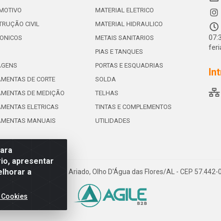
MOTIVO
MATERIAL ELETRICO
RUÇÃO CIVIL
MATERIAL HIDRAULICO
07:
ONICOS
METAIS SANITARIOS
fer
PIAS E TANQUES
AGENS
PORTAS E ESQUADRIAS
In
MENTAS DE CORTE
SOLDA
AMENTAS DE MEDIÇÃO
TELHAS
MENTAS ELETRICAS
TINTAS E COMPLEMENTOS
AMENTAS MANUAIS
UTILIDADES
para
io, apresentar
elhorar a
e de Souza Leite, 265 - Ariado, Olho D'Água das Flores/AL - CEP 57.442
 Cookies