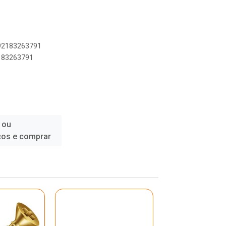
892183263791
2183263791
 ou
ços e comprar