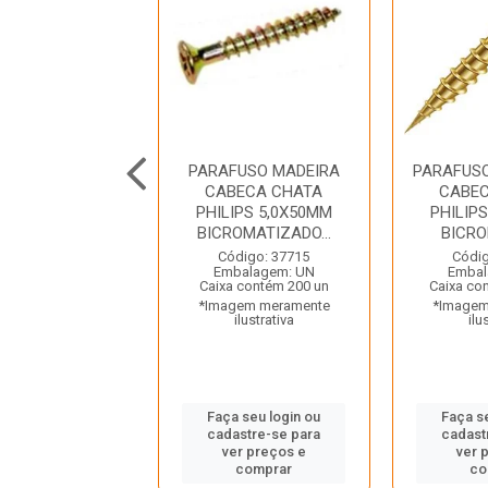
USO CHIPBOARD
PARAFUSO MADEIRA
PARAFUS
ECA CHATA
CABECA CHATA
CABE
IPS 4,0X22MM
PHILIPS 5,0X50MM
PHILIP
ROMATIZA...
BICROMATIZADO...
BICRO
digo: 27069
Código: 37715
Códig
balagem: UN
Embalagem: UN
Embal
 contém 1000 un
Caixa contém 200 un
Caixa co
gem meramente
*Imagem meramente
*Imagem
ilustrativa
ilustrativa
ilu
 seu login ou
Faça seu login ou
Faça s
astre-se para
cadastre-se para
cadast
er preços e
ver preços e
ver 
comprar
comprar
co