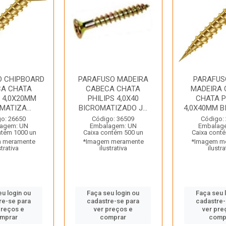
O CHIPBOARD
PARAFUSO MADEIRA
PARAFUS
CA CHATA
CABECA CHATA
MADEIRA
S 4,0X20MM
PHILIPS 4,0X40
CHATA P
MATIZA...
BICROMATIZADO J...
4,0X40MM BI
o: 26650
Código: 36509
Código:
agem: UN
Embalagem: UN
Embalag
ntém 1000 un
Caixa contém 500 un
Caixa cont
 meramente
*Imagem meramente
*Imagem m
strativa
ilustrativa
ilustra
eu login ou
Faça seu login ou
Faça seu 
re-se para
cadastre-se para
cadastre-
preços e
ver preços e
ver pre
mprar
comprar
comp