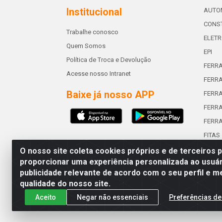
Institucional
AUTO
CONST
Trabalhe conosco
ELETR
Quem Somos
EPI
Política de Troca e Devolução
FERR
Acesse nosso Intranet
FERRA
Baixe já nosso APP
FERR
FERRA
FERR
FITAS
O nosso site coleta cookies próprios e de terceiros 
proporcionar uma experiência personalizada ao usuár
publicidade relevante de acordo com o seu perfil e m
Abreu & Silva - Rua Padre Jos
qualidade do nosso site.
Aceito
Negar não essenciais
Preferências de