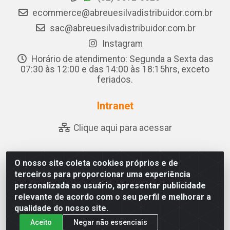
ecommerce@abreuesilvadistribuidor.com.br
sac@abreuesilvadistribuidor.com.br
Instagram
Horário de atendimento: Segunda a Sexta das
07:30 às 12:00 e das 14:00 às 18:15hrs, exceto
feriados.
Intranet
Clique aqui para acessar
O nosso site coleta cookies próprios e de
Abreu & Silva - Rua Padre Jose de Souza Leite, 265 - Ariado,
terceiros para proporcionar uma experiência
Olho D'Água das Flores/AL - CEP 57.442-000 - CNPJ
personalizada ao usuário, apresentar publicidade
04.790.656/0001-06
relevante de acordo com o seu perfil e melhorar a
qualidade do nosso site.
Aceito
Negar não essenciais