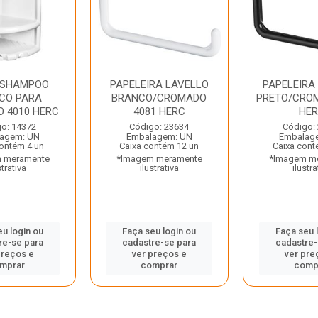
 SHAMPOO
PAPELEIRA LAVELLO
PAPELEIRA
CO PARA
BRANCO/CROMADO
PRETO/CRO
O 4010 HERC
4081 HERC
HE
o: 14372
Código: 23634
Código:
agem: UN
Embalagem: UN
Embalag
contém 4 un
Caixa contém 12 un
Caixa cont
 meramente
*Imagem meramente
*Imagem m
strativa
ilustrativa
ilustra
eu login ou
Faça seu login ou
Faça seu 
re-se para
cadastre-se para
cadastre-
preços e
ver preços e
ver pre
mprar
comprar
comp