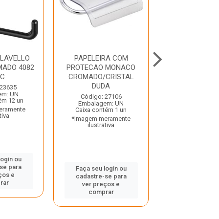
 LAVELLO
PAPELEIRA COM
KIT ACESSORI
MADO 4082
PROTECAO MONACO
BANHEIRO 5 
RC
CROMADO/CRISTAL
DAKAR BRANC
DUDA
 23635
Código: 27
em: UN
Embalagem:
Código: 27106
ém 12 un
Caixa contém 
Embalagem: UN
eramente
*Imagem mera
Caixa contém 1 un
tiva
ilustrativ
*Imagem meramente
ilustrativa
login ou
Faça seu log
se para
cadastre-se
Faça seu login ou
ços e
ver preços
cadastre-se para
rar
compra
ver preços e
comprar