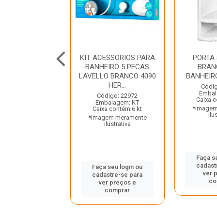
ESSORIOS PARA
KIT ACESSORIOS PARA
PORTA
EIRO 5 PECAS
BANHEIRO 5 PECAS
BRAN
DAKAR
LAVELLO BRANCO 4090
BANHEIR
O/CRISTAL D...
HER...
Códig
Embal
digo: 27113
Código: 22972
Caixa 
balagem: KT
Embalagem: KT
*Imagem
a contém 12 kt
Caixa contém 6 kt
ilu
gem meramente
*Imagem meramente
ilustrativa
ilustrativa
Faça s
cadast
 seu login ou
Faça seu login ou
ver 
astre-se para
cadastre-se para
co
er preços e
ver preços e
comprar
comprar