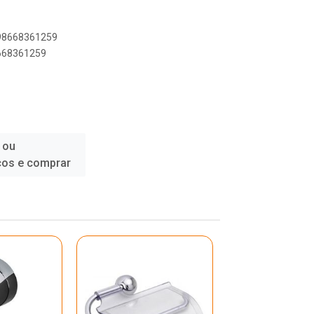
898668361259
8668361259
 ou
ços e comprar