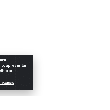
para
io, apresentar
elhorar a
 Cookies