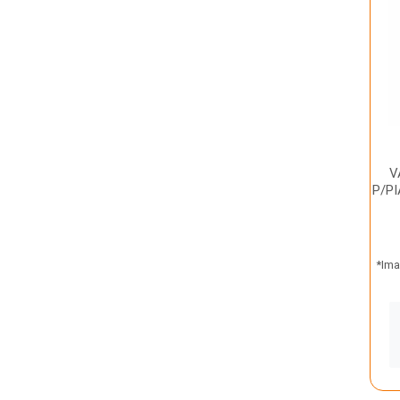
V
P/PI
*Ima