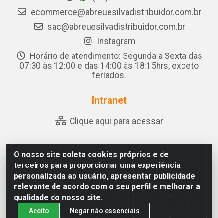
ecommerce@abreuesilvadistribuidor.com.br
sac@abreuesilvadistribuidor.com.br
Instagram
Horário de atendimento: Segunda a Sexta das
07:30 às 12:00 e das 14:00 às 18:15hrs, exceto
feriados.
Intranet
Clique aqui para acessar
O nosso site coleta cookies próprios e de
Abreu & Silva - Rua Padre Jose de Souza Leite, 265 - Ariado,
terceiros para proporcionar uma experiência
Olho D'Água das Flores/AL - CEP 57.442-000 - CNPJ
personalizada ao usuário, apresentar publicidade
04.790.656/0001-06
relevante de acordo com o seu perfil e melhorar a
qualidade do nosso site.
Aceito
Negar não essenciais