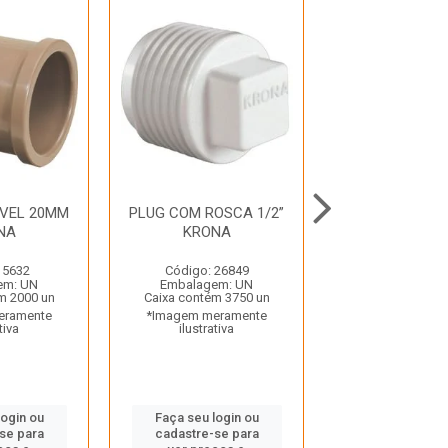
AVEL 20MM
PLUG COM ROSCA 1/2”
TE SOLDAVE
NA
KRONA
25MM KR
 5632
Código: 26849
Código: 35
em: UN
Embalagem: UN
Embalagem:
m 2000 un
Caixa contém 3750 un
Caixa contém 
eramente
*Imagem meramente
*Imagem mera
tiva
ilustrativa
ilustrativ
login ou
Faça seu login ou
Faça seu log
se para
cadastre-se para
cadastre-se