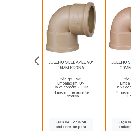
O SOLDAVEL E
JOELHO SOLDAVEL 90°
JOELHO S
90° 25MMX1/2”
25MM KRONA
20M
KRONA
Código: 1945
Códi
ódigo: 2006
Embalagem: UN
Embal
balagem: UN
Caixa contém 750 un
Caixa co
 contém 840 un
*Imagem meramente
*Imagem
gem meramente
ilustrativa
ilu
ilustrativa
Faça seu login ou
Faça s
 seu login ou
cadastre-se para
cadast
astre-se para