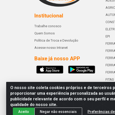
ADES
AGRIC
Institucional
AUTO
CONST
Trabalhe conosco
ELETR
Quem Somos
EPI
Política de Troca e Devolução
FERR
Acesse nosso Intranet
FERRA
Baixe já nosso APP
FERR
FERRA
FERR
FITAS
O nosso site coleta cookies próprios e de terceiros 
proporcionar uma experiência personalizada ao usuár
publicidade relevante de acordo com o seu perfil e m
Abreu & Silva - Rua Padre Jos
qualidade do nosso site.
Aceito
Negar não essenciais
Preferências de