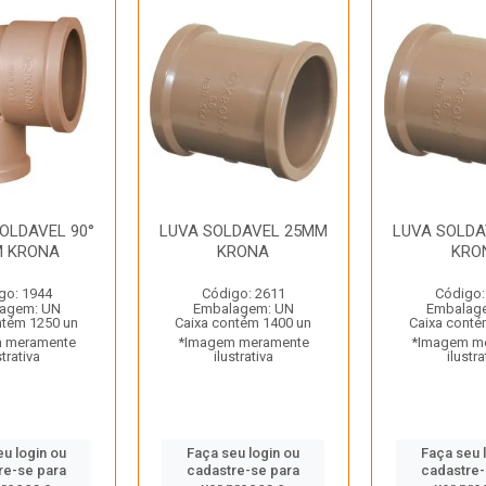
OLDAVEL 90°
LUVA SOLDAVEL 25MM
LUVA SOLD
M KRONA
KRONA
KRO
go: 1944
Código: 2611
Código:
agem: UN
Embalagem: UN
Embalag
ntém 1250 un
Caixa contém 1400 un
Caixa conté
 meramente
*Imagem meramente
*Imagem m
strativa
ilustrativa
ilustra
eu login ou
Faça seu login ou
Faça seu 
re-se para
cadastre-se para
cadastre-