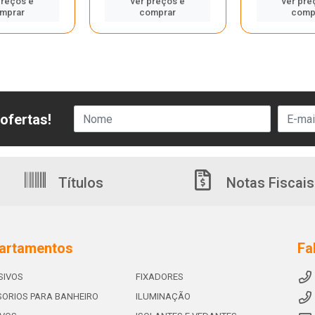
preços e
ver preços e
ver pre
mprar
comprar
comp
ofertas!
Títulos
Notas Fiscais
artamentos
Fa
SIVOS
FIXADORES
ORIOS PARA BANHEIRO
ILUMINAÇÃO