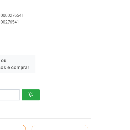
890000276541
0000276541
 ou
ços e comprar