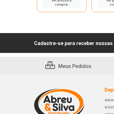
ver preços e
ver 
er preços e
comprar
co
comprar
Cadastre-se para receber nossas 
Meus Pedidos
Dep
ABRA
ACESS