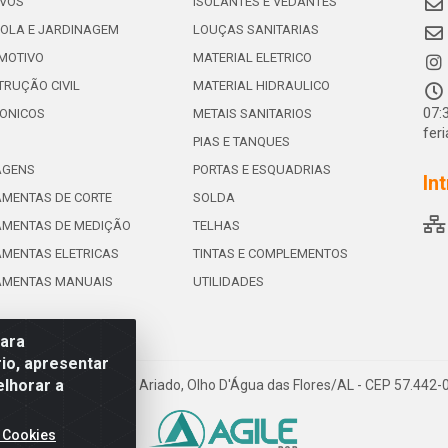
IVOS
ISOLANTES E VEDANTES
OLA E JARDINAGEM
LOUÇAS SANITARIAS
MOTIVO
MATERIAL ELETRICO
RUÇÃO CIVIL
MATERIAL HIDRAULICO
07:
ONICOS
METAIS SANITARIOS
fer
PIAS E TANQUES
AGENS
PORTAS E ESQUADRIAS
In
MENTAS DE CORTE
SOLDA
AMENTAS DE MEDIÇÃO
TELHAS
MENTAS ELETRICAS
TINTAS E COMPLEMENTOS
AMENTAS MANUAIS
UTILIDADES
para
io, apresentar
elhorar a
e de Souza Leite, 265 - Ariado, Olho D'Água das Flores/AL - CEP 57.442
 Cookies