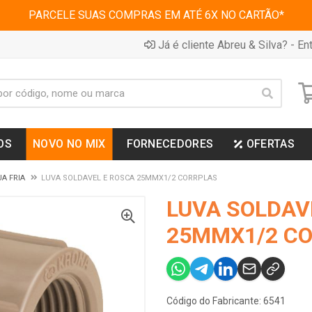
PARCELE SUAS COMPRAS EM ATÉ 6X NO CARTÃO*
Já é cliente Abreu & Silva? - Ent
OS
NOVO NO MIX
FORNECEDORES
OFERTAS
A FRIA
LUVA SOLDAVEL E ROSCA 25MMX1/2 CORRPLAS
LUVA SOLDAV
25MMX1/2 C
Código do Fabricante: 6541