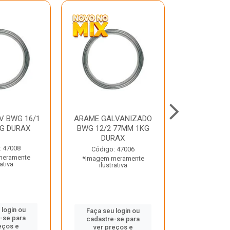
V BWG 16/1
ARAME GALVANIZADO
BARRA ROSC
G DURAX
BWG 12/2 77MM 1KG
UNC D
DURAX
: 47008
Código:
Código: 47006
meramente
*Imagem m
*Imagem meramente
rativa
ilustr
ilustrativa
 login ou
Faça seu 
Faça seu login ou
-se para
cadastre
cadastre-se para
eços e
ver pr
ver preços e