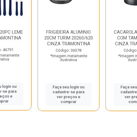
 20PC LEME
FRIGIDEIRA ALUMINIO
CACAROLA
AMONTINA
20CM TURIM 20260/620
COM TAM
CINZA TRAMONTINA
CINZA TR
: 46791
Código: 36378
Código
meramente
*Imagem meramente
*Imagem 
rativa
ilustrativa
ilust
 login ou
Faça seu login ou
Faça seu
e-se para
cadastre-se para
cadastre
reços e
ver preços e
ver pr
prar
comprar
com