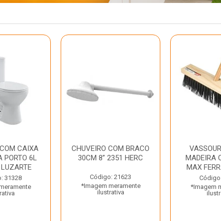
 COM CAIXA
CHUVEIRO COM BRACO
VASSOUR
 PORTO 6L
30CM 8” 2351 HERC
MADEIRA 
 LUZARTE
MAX FER
Código: 21623
: 31328
Código
*Imagem meramente
meramente
*Imagem 
ilustrativa
rativa
ilust