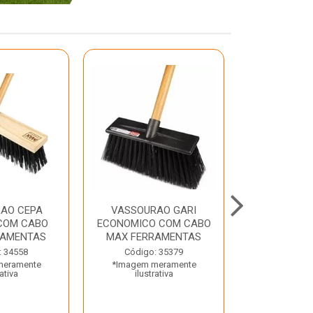
AO CEPA
VASSOURAO GARI
LAVATORIO
COM CABO
ECONOMICO COM CABO
BRANCO MA
RAMENTAS
MAX FERRAMENTAS
Código:
: 34558
Código: 35379
*Imagem m
meramente
*Imagem meramente
ilustr
rativa
ilustrativa