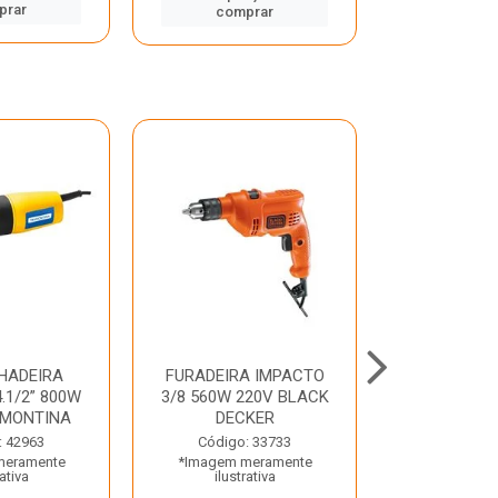
prar
comp
comprar
HADEIRA
FURADEIRA IMPACTO
MARTE
.1/2” 800W
3/8 560W 220V BLACK
PERFURADO
AMONTINA
DECKER
800W 2 6J 2
: 42963
Código: 33733
Código:
meramente
*Imagem meramente
*Imagem m
rativa
ilustrativa
ilustr