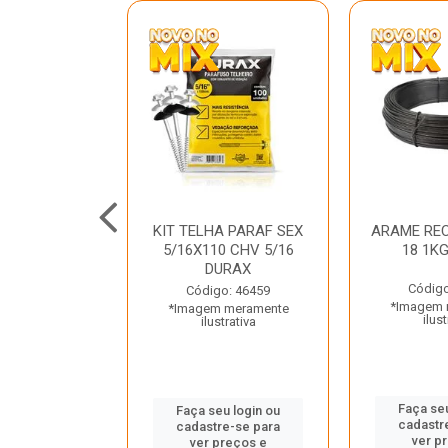
C GALV 3/16
KIT TELHA PARAF SEX
ARAME REC
 DURAX
5/16X110 CHV 5/16
18 1K
DURAX
o: 47012
Código
Código: 46459
 meramente
*Imagem 
*Imagem meramente
trativa
ilust
ilustrativa
u login ou
Faça seu
Faça seu login ou
e-se para
cadastr
cadastre-se para
reços e
ver p
ver preços e