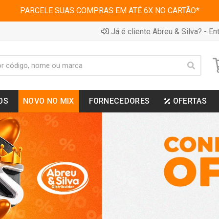
PARCELE SUAS COMPRAS EM ATÉ 6X NO CARTÃO*
Já é cliente Abreu & Silva? - Ent
OS
NOVO NO MIX
FORNECEDORES
OFERTAS