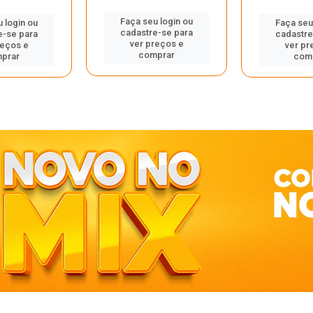
Faça seu login ou
 login ou
Faça seu
cadastre-se para
e-se para
cadastre
ver preços e
reços e
ver pr
comprar
prar
com