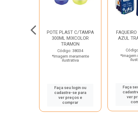
JUNTO
POTE PLAST C/TAMPA
FAQUEIRO
NTE INOX 2
300ML MIXCOLOR
AZUL TR
ENUS PRETO
TRAMON
ONTINA
Código
Código: 38034
*Imagem 
*Imagem meramente
o: 43214
ilust
ilustrativa
 meramente
trativa
Faça seu
Faça seu login ou
cadastr
cadastre-se para
u login ou
ver p
ver preços e
e-se para
com
comprar
reços e
mprar