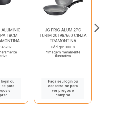
 ALUMINIO
JG FRIG ALUM 2PC
CONJ
PA 18CM
TURIM 20198/660 CINZA
TRINCHANT
AMONTINA
TRAMONTINA
PECAS PLE
TRAMO
: 46787
Código: 38019
meramente
*Imagem meramente
Código:
rativa
ilustrativa
*Imagem m
ilustr
 login ou
Faça seu login ou
-se para
cadastre-se para
Faça seu 
eços e
ver preços e
cadastre
prar
comprar
ver pr
comp