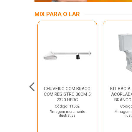
MIX PARA O LAR
A MESA LED
CHUVEIRO COM BRACO
KIT BACIA
 BIV BRANCA
COM REGISTRO 30CM 5
ACOPLADA
ROLUX
2320 HERC
BRANCO
o: 45969
Código: 11562
Código
 meramente
*Imagem meramente
*Imagem 
trativa
ilustrativa
ilust