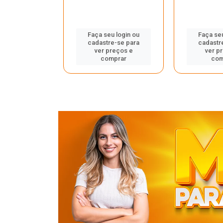
u login ou
Faça seu login ou
Faça seu
e-se para
cadastre-se para
cadastr
reços e
ver preços e
ver p
mprar
comprar
com