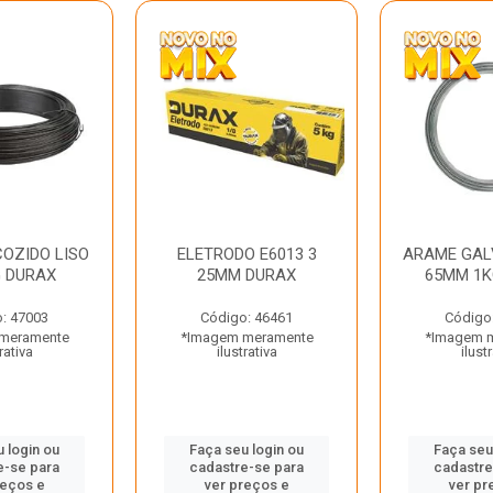
OZIDO LISO
ELETRODO E6013 3
ARAME GAL
G DURAX
25MM DURAX
65MM 1K
: 47003
Código: 46461
Código
meramente
*Imagem meramente
*Imagem 
rativa
ilustrativa
ilust
 login ou
Faça seu login ou
Faça seu
e-se para
cadastre-se para
cadastre
reços e
ver preços e
ver pr