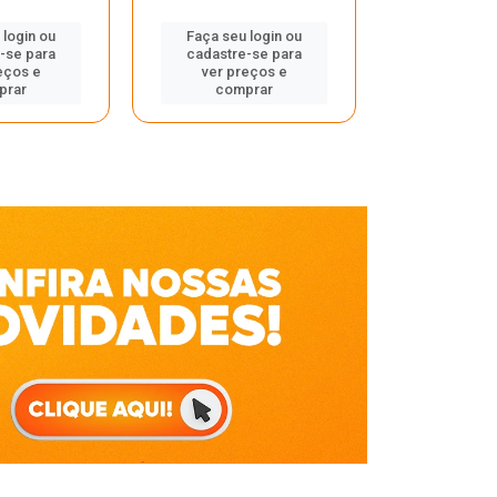
Faça seu 
 login ou
Faça seu login ou
cadastre
-se para
cadastre-se para
ver pr
eços e
ver preços e
comp
prar
comprar