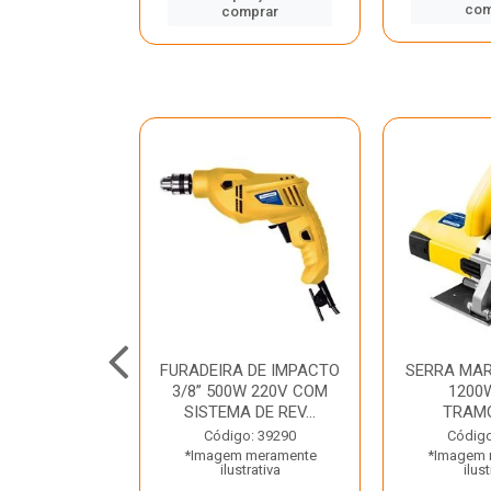
mprar
com
comprar
TELETE
FURADEIRA DE IMPACTO
SERRA MAR
OR/ROMPEDOR
3/8” 500W 220V COM
1200
 220V DEWALT
SISTEMA DE REV...
TRAM
o: 33734
Código: 39290
Código
 meramente
*Imagem meramente
*Imagem 
trativa
ilustrativa
ilust