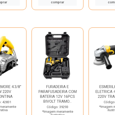
prar
comprar
com
MORE 4.3/8”
FURADEIRA E
ESMERIL
W 220V
PARAFUSADEIRA COM
ELETRICA 4
ONTINA
BATERIA 12V 16PCS
220V TR
BIVOLT TRAMO...
: 42831
Código
meramente
*Imagem 
Código: 39293
rativa
ilust
*Imagem meramente
ilustrativa