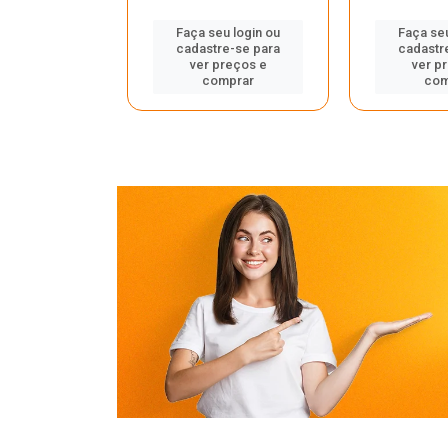
u login ou
Faça seu login ou
Faça seu
e-se para
cadastre-se para
cadastr
reços e
ver preços e
ver p
mprar
comprar
com