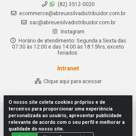
(82) 3512-0020
ecommerce@abreuesilvadistribuidor.com.br
sac@abreuesilvadistribuidor.com.br
Instagram
Horário de atendimento: Segunda a Sexta das
07:30 às 12:00 e das 14:00 às 18:15hrs, exceto
feriados.
Intranet
Clique aqui para acessar
O nosso site coleta cookies próprios e de
Abreu & Silva - Rua Padre Jose de Souza Leite, 265 -
terceiros para proporcionar uma experiência
Ariado, Olho D'Água das Flores/AL - CEP 57.442-000 -
personalizada ao usuário, apresentar publicidade
CNPJ 04.790.656/0001-06
relevante de acordo com o seu perfil e melhorar a
qualidade do nosso site.