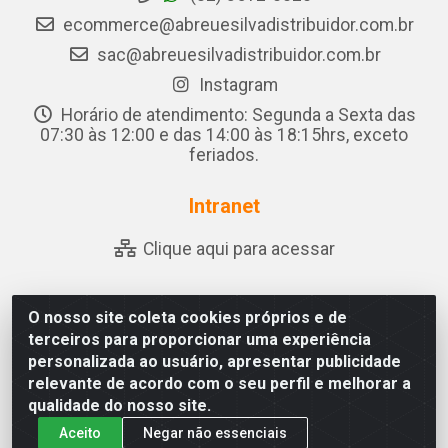
ecommerce@abreuesilvadistribuidor.com.br
sac@abreuesilvadistribuidor.com.br
Instagram
Horário de atendimento: Segunda a Sexta das
07:30 às 12:00 e das 14:00 às 18:15hrs, exceto
feriados.
Intranet
Clique aqui para acessar
O nosso site coleta cookies próprios e de
Abreu & Silva - Rua Padre Jose de Souza Leite, 265 - Ariado,
terceiros para proporcionar uma experiência
Olho D'Água das Flores/AL - CEP 57.442-000 - CNPJ
personalizada ao usuário, apresentar publicidade
04.790.656/0001-06
relevante de acordo com o seu perfil e melhorar a
qualidade do nosso site.
Aceito
Negar não essenciais