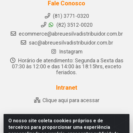
Fale Conosco
(81) 3771-0320
(82) 3512-0020
ecommerce@abreuesilvadistribuidor.com.br
sac@abreuesilvadistribuidor.com.br
Instagram
Horário de atendimento: Segunda a Sexta das
07:30 às 12:00 e das 14:00 às 18:15hrs, exceto
feriados.
Intranet
Clique aqui para acessar
O nosso site coleta cookies próprios e de
Abreu & Silva - Rua Padre Jose de Souza Leite, 265 -
terceiros para proporcionar uma experiência
Ariado, Olho D'Água das Flores/AL - CEP 57.442-000 -