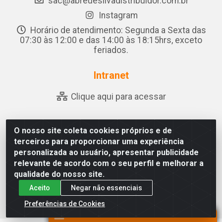
sac@abreuesilvadistribuidor.com.br
Instagram
Horário de atendimento: Segunda a Sexta das
07:30 às 12:00 e das 14:00 às 18:15hrs, exceto
feriados.
Intranet
Clique aqui para acessar
O nosso site coleta cookies próprios e de
Abreu & Silva - Rua Padre Jose de Souza Leite, 265 -
terceiros para proporcionar uma experiência
Ariado, Olho D'Água das Flores/AL - CEP 57.442-000 -
personalizada ao usuário, apresentar publicidade
CNPJ 04.790.656/0001-06
relevante de acordo com o seu perfil e melhorar a
qualidade do nosso site.
Aceito
Negar não essenciais
Preferências de Cookies