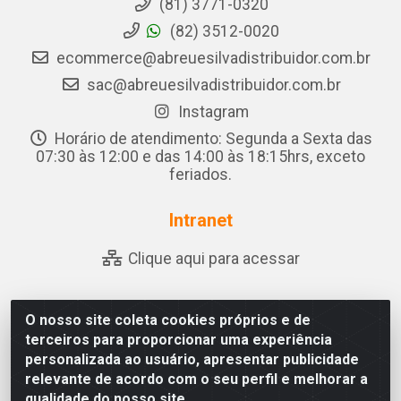
(81) 3771-0320
(82) 3512-0020
ecommerce@abreuesilvadistribuidor.com.br
sac@abreuesilvadistribuidor.com.br
Instagram
Horário de atendimento: Segunda a Sexta das
07:30 às 12:00 e das 14:00 às 18:15hrs, exceto
feriados.
Intranet
Clique aqui para acessar
O nosso site coleta cookies próprios e de
Abreu & Silva - Rua Padre Jose de Souza Leite, 265 -
terceiros para proporcionar uma experiência
Ariado, Olho D'Água das Flores/AL - CEP 57.442-000 -
personalizada ao usuário, apresentar publicidade
CNPJ 04.790.656/0001-06
relevante de acordo com o seu perfil e melhorar a
qualidade do nosso site.