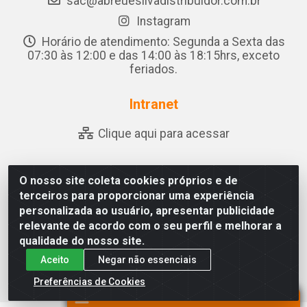
sac@abreuesilvadistribuidor.com.br
Instagram
Horário de atendimento: Segunda a Sexta das
07:30 às 12:00 e das 14:00 às 18:15hrs, exceto
feriados.
Intranet
Clique aqui para acessar
O nosso site coleta cookies próprios e de
Abreu & Silva - Rua Padre Jose de Souza Leite, 265 -
terceiros para proporcionar uma experiência
Ariado, Olho D'Água das Flores/AL - CEP 57.442-000 -
personalizada ao usuário, apresentar publicidade
CNPJ 04.790.656/0001-06
relevante de acordo com o seu perfil e melhorar a
qualidade do nosso site.
Aceito
Negar não essenciais
Preferências de Cookies