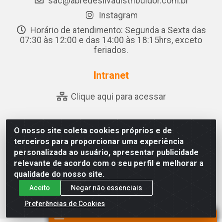
sac@abreuesilvadistribuidor.com.br
Instagram
Horário de atendimento: Segunda a Sexta das
07:30 às 12:00 e das 14:00 às 18:15hrs, exceto
feriados.
Intranet
Clique aqui para acessar
O nosso site coleta cookies próprios e de
Abreu & Silva - Rua Padre Jose de Souza Leite, 265 -
terceiros para proporcionar uma experiência
Ariado, Olho D'Água das Flores/AL - CEP 57.442-000 -
personalizada ao usuário, apresentar publicidade
CNPJ 04.790.656/0001-06
relevante de acordo com o seu perfil e melhorar a
qualidade do nosso site.
Aceito
Negar não essenciais
Preferências de Cookies