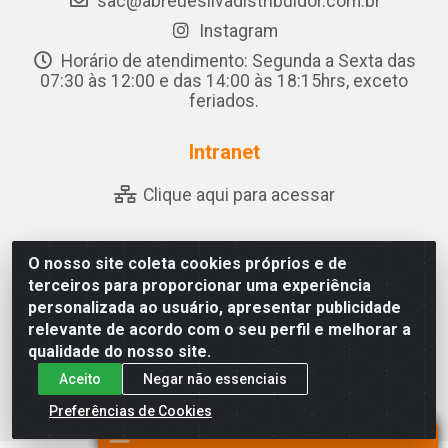
sac@abreuesilvadistribuidor.com.br
Instagram
Horário de atendimento: Segunda a Sexta das
07:30 às 12:00 e das 14:00 às 18:15hrs, exceto
feriados.
Intranet
Clique aqui para acessar
O nosso site coleta cookies próprios e de
Abreu & Silva - Rua Padre Jose de Souza Leite, 265 -
terceiros para proporcionar uma experiência
Ariado, Olho D'Água das Flores/AL - CEP 57.442-000 -
personalizada ao usuário, apresentar publicidade
CNPJ 04.790.656/0001-06
relevante de acordo com o seu perfil e melhorar a
qualidade do nosso site.
Aceito
Negar não essenciais
Preferências de Cookies