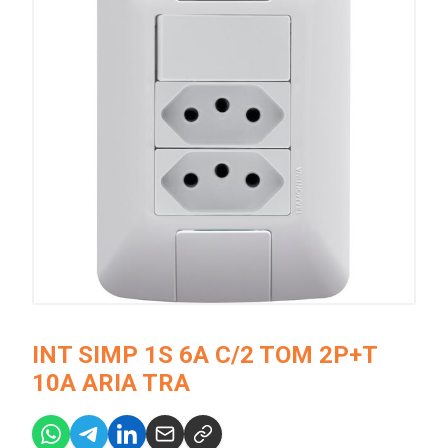
INT SIMP 1S 6A C/2 TOM 2P+T
10A ARIA TRA