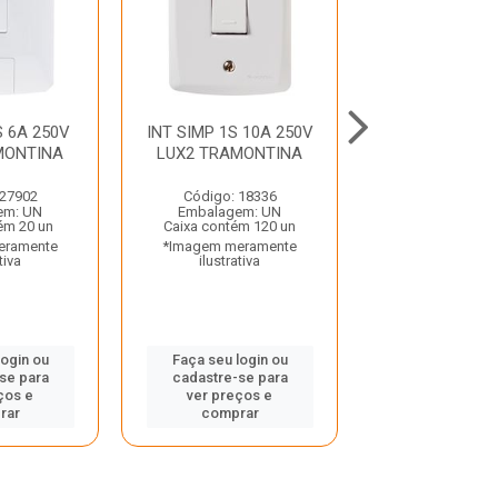
S 6A 250V
INT SIMP 1S 10A 250V
INT SIMP 1S
MONTINA
LUX2 TRAMONTINA
2P+T 10A S
ILUMI
 27902
Código: 18336
Código: 28
em: UN
Embalagem: UN
Embalagem:
ém 20 un
Caixa contém 120 un
Caixa contém 
eramente
*Imagem meramente
*Imagem mera
tiva
ilustrativa
ilustrativ
login ou
Faça seu login ou
Faça seu log
se para
cadastre-se para
cadastre-se
ços e
ver preços e
ver preços
rar
comprar
compra