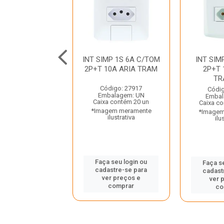
IMP 1S C/2 TOM
INT SIMP 1S 6A C/TOM
INT SIM
10A LUX2 TRAM
2P+T 10A ARIA TRAM
2P+T 
TR
digo: 19703
Código: 27917
Códig
balagem: UN
Embalagem: UN
Embal
a contém 10 un
Caixa contém 20 un
Caixa co
gem meramente
*Imagem meramente
*Imagem
ilustrativa
ilustrativa
ilu
 seu login ou
Faça seu login ou
Faça s
astre-se para
cadastre-se para
cadast
er preços e
ver preços e
ver 
comprar
comprar
co