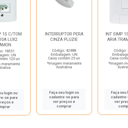
P 1S C/TOM
INTERRUPTOR PERA
INT SIMP 1
10A LUX2
CINZA PLUZIE
ARIA TRA
AMON
Código: 42488
Código:
o: 18351
Embalagem: UN
Embalag
agem: UN
Caixa contém 25 un
Caixa cont
ntém 120 un
*Imagem meramente
*Imagem m
 meramente
ilustrativa
ilustra
strativa
Faça seu login ou
Faça seu 
eu login ou
cadastre-se para
cadastre-
re-se para
ver preços e
ver pre
preços e
comprar
comp
mprar