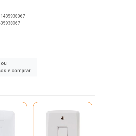
891435938067
1435938067
 ou
ços e comprar