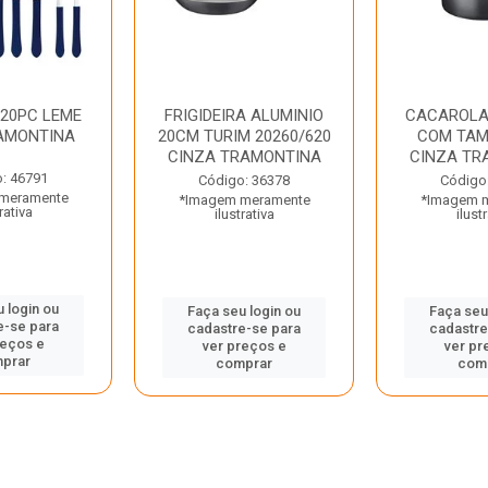
 20PC LEME
FRIGIDEIRA ALUMINIO
CACAROLA
AMONTINA
20CM TURIM 20260/620
COM TAM
CINZA TRAMONTINA
CINZA TR
: 46791
Código: 36378
Código
meramente
*Imagem meramente
*Imagem 
rativa
ilustrativa
ilust
 login ou
Faça seu login ou
Faça seu
e-se para
cadastre-se para
cadastre
reços e
ver preços e
ver pr
prar
comprar
com