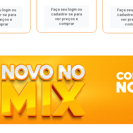
Faça seu login ou
 login ou
Faça seu
cadastre-se para
e-se para
cadastre
ver preços e
reços e
ver pr
comprar
prar
com