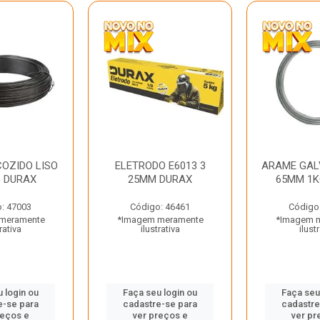
OZIDO LISO
ELETRODO E6013 3
ARAME GAL
G DURAX
25MM DURAX
65MM 1K
: 47003
Código: 46461
Código
meramente
*Imagem meramente
*Imagem 
rativa
ilustrativa
ilust
 login ou
Faça seu login ou
Faça seu
e-se para
cadastre-se para
cadastre
reços e
ver preços e
ver pr