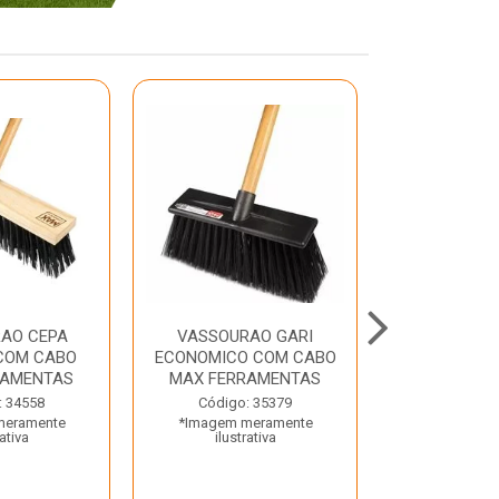
AO CEPA
VASSOURAO GARI
LAVATORIO
COM CABO
ECONOMICO COM CABO
BRANCO MA
RAMENTAS
MAX FERRAMENTAS
Código:
: 34558
Código: 35379
*Imagem m
meramente
*Imagem meramente
ilustr
rativa
ilustrativa