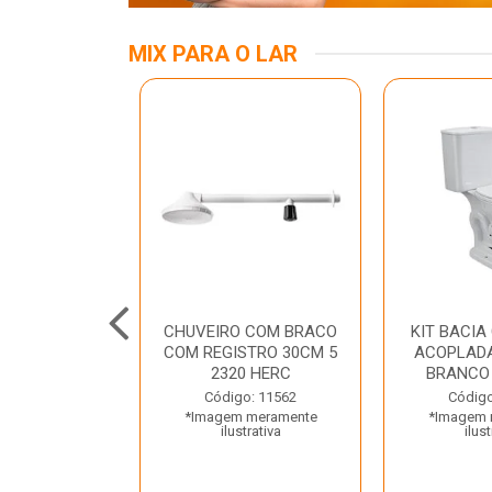
MIX PARA O LAR
A MESA LED
CHUVEIRO COM BRACO
KIT BACIA
 BIV BRANCA
COM REGISTRO 30CM 5
ACOPLADA
ROLUX
2320 HERC
BRANCO
o: 45969
Código: 11562
Código
 meramente
*Imagem meramente
*Imagem 
trativa
ilustrativa
ilust