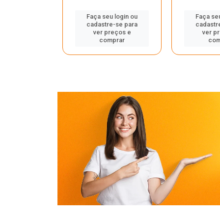
u login ou
Faça seu login ou
Faça seu
e-se para
cadastre-se para
cadastr
reços e
ver preços e
ver p
mprar
comprar
com