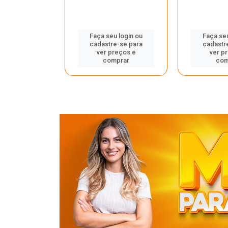
u login ou
Faça seu login ou
Faça seu
e-se para
cadastre-se para
cadastr
reços e
ver preços e
ver p
mprar
comprar
com