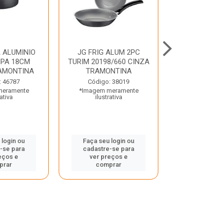
 ALUMINIO
JG FRIG ALUM 2PC
CONJ
PA 18CM
TURIM 20198/660 CINZA
TRINCHANT
AMONTINA
TRAMONTINA
PECAS PLE
TRAMO
: 46787
Código: 38019
meramente
*Imagem meramente
Código:
rativa
ilustrativa
*Imagem m
ilustr
 login ou
Faça seu login ou
-se para
cadastre-se para
Faça seu 
eços e
ver preços e
cadastre
prar
comprar
ver pr
comp