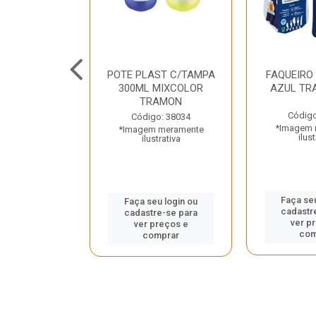
JUNTO
POTE PLAST C/TAMPA
FAQUEIRO
NTE INOX 2
300ML MIXCOLOR
AZUL TR
ENUS PRETO
TRAMON
ONTINA
Código
Código: 38034
*Imagem 
*Imagem meramente
o: 43214
ilust
ilustrativa
 meramente
trativa
Faça seu
Faça seu login ou
cadastr
cadastre-se para
u login ou
ver p
ver preços e
e-se para
com
comprar
reços e
mprar