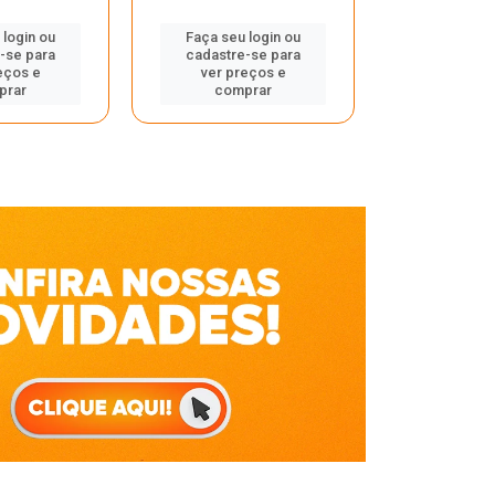
Faça seu 
 login ou
Faça seu login ou
cadastre
-se para
cadastre-se para
ver pr
eços e
ver preços e
comp
prar
comprar