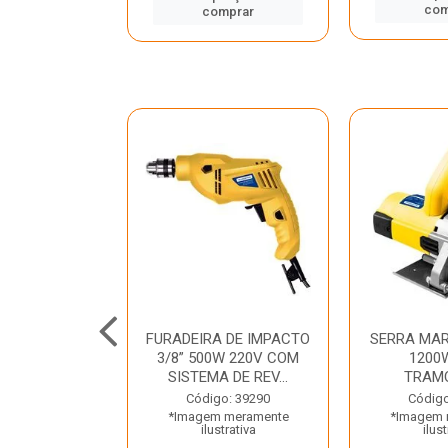
mprar
com
comprar
TELETE
FURADEIRA DE IMPACTO
SERRA MAR
OR/ROMPEDOR
3/8” 500W 220V COM
1200
 220V DEWALT
SISTEMA DE REV...
TRAM
o: 33734
Código: 39290
Código
 meramente
*Imagem meramente
*Imagem 
trativa
ilustrativa
ilust