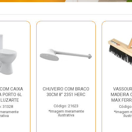
 COM CAIXA
CHUVEIRO COM BRACO
VASSOUR
 PORTO 6L
30CM 8” 2351 HERC
MADEIRA 
 LUZARTE
MAX FER
Código: 21623
: 31328
Código
*Imagem meramente
meramente
*Imagem 
ilustrativa
rativa
ilust