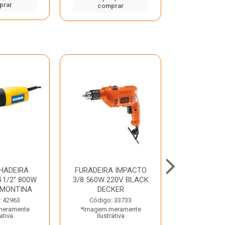
prar
comp
comprar
HADEIRA
FURADEIRA IMPACTO
MARTE
.1/2” 800W
3/8 560W 220V BLACK
PERFURADO
AMONTINA
DECKER
800W 2 6J 2
: 42963
Código: 33733
Código:
meramente
*Imagem meramente
*Imagem m
rativa
ilustrativa
ilustr