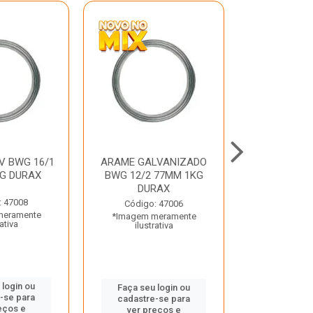
V BWG 16/1
ARAME GALVANIZADO
BARRA ROSC
G DURAX
BWG 12/2 77MM 1KG
UNC D
DURAX
: 47008
Código:
Código: 47006
meramente
*Imagem m
*Imagem meramente
rativa
ilustr
ilustrativa
 login ou
Faça seu 
Faça seu login ou
-se para
cadastre
cadastre-se para
eços e
ver pr
ver preços e