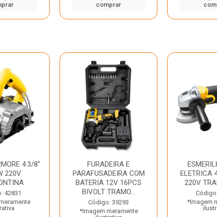
prar
comprar
com
MORE 4.3/8”
FURADEIRA E
ESMERIL
W 220V
PARAFUSADEIRA COM
ELETRICA 4
ONTINA
BATERIA 12V 16PCS
220V TR
BIVOLT TRAMO...
: 42831
Código
meramente
*Imagem 
Código: 39293
rativa
ilust
*Imagem meramente