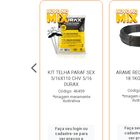
C GALV 3/16
KIT TELHA PARAF SEX
ARAME REC
 DURAX
5/16X110 CHV 5/16
18 1K
DURAX
o: 47012
Código
Código: 46459
 meramente
*Imagem 
*Imagem meramente
trativa
ilust
ilustrativa
u login ou
Faça seu
Faça seu login ou
e-se para
cadastr
cadastre-se para
reços e
ver p
ver preços e