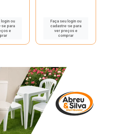
 login ou
Faça seu login ou
Faça seu 
-se para
cadastre-se para
cadastre
eços e
ver preços e
ver pr
prar
comprar
comp