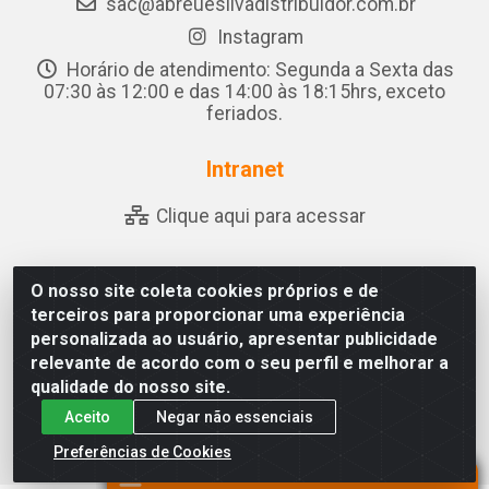
sac@abreuesilvadistribuidor.com.br
Instagram
Horário de atendimento: Segunda a Sexta das
07:30 às 12:00 e das 14:00 às 18:15hrs, exceto
feriados.
Intranet
Clique aqui para acessar
O nosso site coleta cookies próprios e de
Abreu & Silva - Rua Padre Jose de Souza Leite, 265 -
terceiros para proporcionar uma experiência
Ariado, Olho D'Água das Flores/AL - CEP 57.442-000 -
personalizada ao usuário, apresentar publicidade
CNPJ 04.790.656/0001-06
relevante de acordo com o seu perfil e melhorar a
qualidade do nosso site.
Aceito
Negar não essenciais
Preferências de Cookies