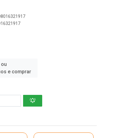
908016321917
8016321917
 ou
ços e comprar