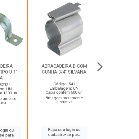
DEIRA
ABRAÇADEIRA D COM
ABRACADE
IPO U 1”
CUNHA 3/4” SILVANA
AJUSTAVEL
CA
5/16X1/2” 9M
Código: 541
 32124
Código: 32
Embalagem: UN
em: UN
Embalagem:
Caixa contém 600 un
m 1300 un
Caixa contém 1
*Imagem meramente
eramente
*Imagem mera
ilustrativa
tiva
ilustrativ
Faça seu login ou
login ou
Faça seu log
cadastre-se para
se para
cadastre-se