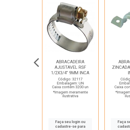
FUSO FRANCES
ABRACADEIRA
ABRA
AVEL PARCIAL
AJUSTAVEL RSF
ZINCADA 
CA 3/8X7 1/2
1/2X3/4” 9MM INCA
JOMARCA
Código: 32117
Códig
Embalagem: UN
Embal
digo: 47298
Caixa contém 3200 un
Caixa co
balagem: UN
*Imagem meramente
*Imagem
a contém 50 un
ilustrativa
ilu
gem meramente
ilustrativa
Faça seu login ou
Faça s
cadastre-se para
cadast
 seu login ou