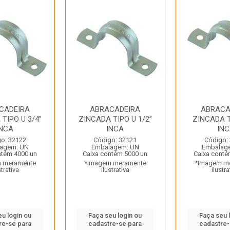
CADEIRA
ABRACADEIRA
ABRACA
TIPO U 3/4”
ZINCADA TIPO U 1/2”
ZINCADA T
INCA
INCA
IN
o: 32122
Código: 32121
Código:
agem: UN
Embalagem: UN
Embalag
ntém 4000 un
Caixa contém 5000 un
Caixa conté
 meramente
*Imagem meramente
*Imagem m
strativa
ilustrativa
ilustra
eu login ou
Faça seu login ou
Faça seu 
re-se para
cadastre-se para
cadastre-