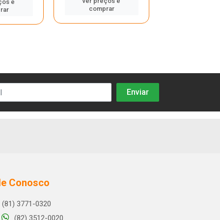
ver preços e
ços e
ver preços
comprar
rar
compra
le Conosco
(81) 3771-0320
(82) 3512-0020