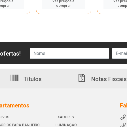
preços e
ver preços e
ver pre
mprar
comprar
comp
ofertas!
Títulos
Notas Fiscais
artamentos
Fa
SIVOS
FIXADORES
ORIOS PARA BANHEIRO
ILUMINAÇÃO