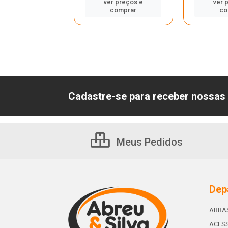
ver preços e
ver 
astre-se para
comprar
co
er preços e
comprar
Cadastre-se para receber nossas 
Meus Pedidos
Dep
ABRA
ACESS