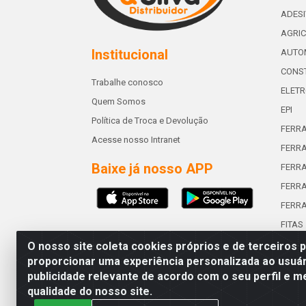
ADES
AGRIC
Institucional
AUTO
CONST
Trabalhe conosco
ELETR
Quem Somos
EPI
Política de Troca e Devolução
FERR
Acesse nosso Intranet
FERRA
Baixe já nosso APP
FERR
FERRA
FERR
FITAS
O nosso site coleta cookies próprios e de terceiros 
proporcionar uma experiência personalizada ao usuár
publicidade relevante de acordo com o seu perfil e m
Abreu & Silva - Rua Padre Jos
qualidade do nosso site.