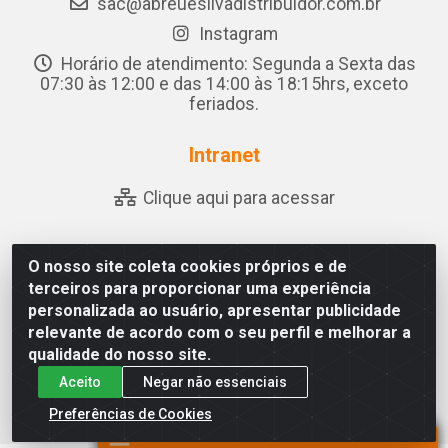
sac@abreuesilvadistribuidor.com.br
Instagram
Horário de atendimento: Segunda a Sexta das
07:30 às 12:00 e das 14:00 às 18:15hrs, exceto
feriados.
Intranet
Clique aqui para acessar
O nosso site coleta cookies próprios e de
Abreu & Silva - Rua Padre Jose de Souza Leite, 265 -
terceiros para proporcionar uma experiência
Ariado, Olho D'Água das Flores/AL - CEP 57.442-000 -
personalizada ao usuário, apresentar publicidade
CNPJ 04.790.656/0001-06
relevante de acordo com o seu perfil e melhorar a
qualidade do nosso site.
Aceito
Negar não essenciais
Preferências de Cookies