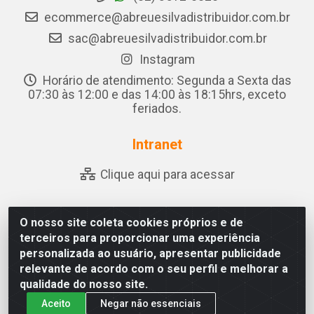
ecommerce@abreuesilvadistribuidor.com.br
sac@abreuesilvadistribuidor.com.br
Instagram
Horário de atendimento: Segunda a Sexta das
07:30 às 12:00 e das 14:00 às 18:15hrs, exceto
feriados.
Intranet
Clique aqui para acessar
O nosso site coleta cookies próprios e de
Abreu & Silva - Rua Padre Jose de Souza Leite, 265 - Ariado,
terceiros para proporcionar uma experiência
Olho D'Água das Flores/AL - CEP 57.442-000 - CNPJ
personalizada ao usuário, apresentar publicidade
04.790.656/0001-06
relevante de acordo com o seu perfil e melhorar a
qualidade do nosso site.
Aceito
Negar não essenciais