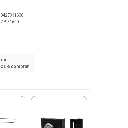
898427931600
8427931600
 ou
ços e comprar