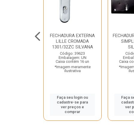
HADURA PARA
FECHADURA EXTERNA
FECHADU
A DE CORRER
LILLE CROMADA
SIMPL
ESPELHO INOX
1301/32ZC SILVANA
SI
901 STAM
Código: 39623
Códi
Embalagem: UN
Embal
digo: 24118
Caixa contém 16 un
Caixa co
balagem: UN
*Imagem meramente
*Imagem
a contém 30 un
ilustrativa
ilu
gem meramente
ilustrativa
Faça seu login ou
Faça s
cadastre-se para
cadast
 seu login ou
ver preços e
ver 
astre-se para
comprar
co
er preços e
comprar