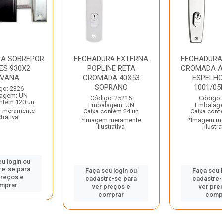
RA SOBREPOR
FECHADURA EXTERNA
FECHADURA
ES 930X2
POPLINE RETA
CROMADA 
LVANA
CROMADA 40X53
ESPELH
SOPRANO
1001/05E
go: 2326
agem: UN
Código: 25215
Código:
ntém 120 un
Embalagem: UN
Embalag
 meramente
Caixa contém 24 un
Caixa cont
strativa
*Imagem meramente
*Imagem m
ilustrativa
ilustra
eu login ou
re-se para
Faça seu login ou
Faça seu 
preços e
cadastre-se para
cadastre-
mprar
ver preços e
ver pre
comprar
comp