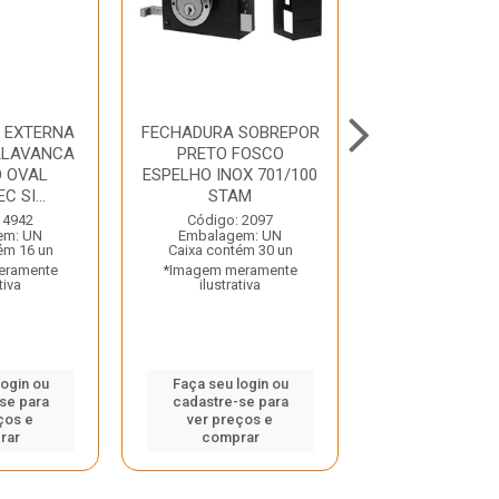
 EXTERNA
FECHADURA SOBREPOR
FECHADURA E
ALAVANCA
PRETO FOSCO
ESPELHO INOX
O OVAL
ESPELHO INOX 701/100
STAM
C SI...
STAM
Código: 20
Embalagem:
 4942
Código: 2097
Caixa contém 
em: UN
Embalagem: UN
*Imagem mera
ém 16 un
Caixa contém 30 un
ilustrativ
eramente
*Imagem meramente
tiva
ilustrativa
Faça seu log
cadastre-se
login ou
Faça seu login ou
ver preços
se para
cadastre-se para
compra
ços e
ver preços e
rar
comprar