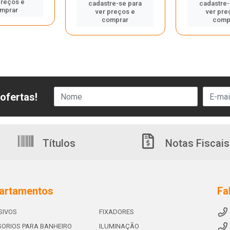
preços e
cadastre-se para
cadastre-
mprar
ver preços e
ver pre
comprar
comp
ofertas!
Títulos
Notas Fiscais
artamentos
Fa
SIVOS
FIXADORES
ORIOS PARA BANHEIRO
ILUMINAÇÃO