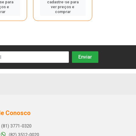
se para
cadastre-se para
cadastre-se
ços e
ver preços e
ver preços
rar
comprar
compra
le Conosco
(81) 3771-0320
(82) 3512-0020