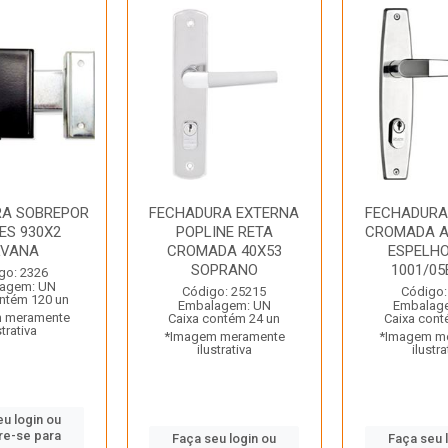
RA SOBREPOR
FECHADURA EXTERNA
FECHADURA
ES 930X2
POPLINE RETA
CROMADA 
LVANA
CROMADA 40X53
ESPELH
SOPRANO
1001/05E
go: 2326
agem: UN
Código: 25215
Código:
ntém 120 un
Embalagem: UN
Embalag
 meramente
Caixa contém 24 un
Caixa cont
strativa
*Imagem meramente
*Imagem m
ilustrativa
ilustra
eu login ou
re-se para
Faça seu login ou
Faça seu 