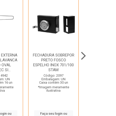
 EXTERNA
FECHADURA SOBREPOR
FECHADU
ALAVANCA
PRETO FOSCO
SERRALHEIRO 
O OVAL
ESPELHO INOX 701/100
GORJ ESPELH
C SI...
STAM
601 602/03 
 4942
Código: 2097
Código: 15
em: UN
Embalagem: UN
Embalagem:
ém 16 un
Caixa contém 30 un
Caixa contém 
eramente
*Imagem meramente
*Imagem mera
tiva
ilustrativa
ilustrativ
login ou
Faça seu login ou
Faça seu log