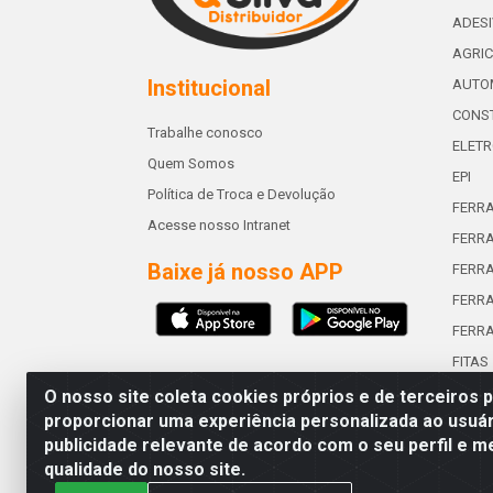
ADES
AGRIC
Institucional
AUTO
CONST
Trabalhe conosco
ELETR
Quem Somos
EPI
Política de Troca e Devolução
FERR
Acesse nosso Intranet
FERRA
Baixe já nosso APP
FERR
FERRA
FERR
FITAS
O nosso site coleta cookies próprios e de terceiros 
proporcionar uma experiência personalizada ao usuár
publicidade relevante de acordo com o seu perfil e m
Abreu & Silva - Rua Padre Jos
qualidade do nosso site.