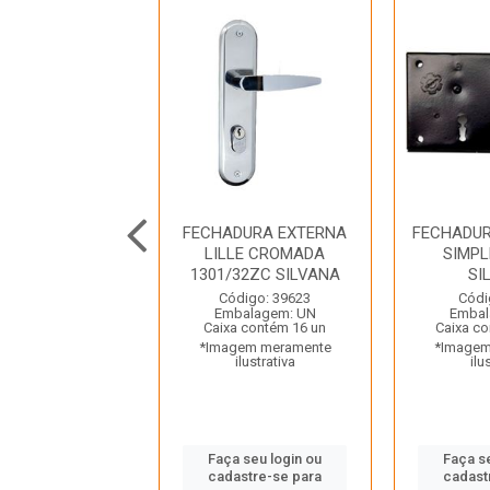
HADURA PARA
FECHADURA EXTERNA
FECHADU
A DE CORRER
LILLE CROMADA
SIMPL
ESPELHO INOX
1301/32ZC SILVANA
SI
901 STAM
Código: 39623
Códi
Embalagem: UN
Embal
digo: 24118
Caixa contém 16 un
Caixa co
balagem: UN
*Imagem meramente
*Imagem
a contém 30 un
ilustrativa
ilu
gem meramente
ilustrativa
Faça seu login ou
Faça s
cadastre-se para
cadast
 seu login ou