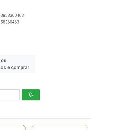
893858360463
3858360463
 ou
ços e comprar