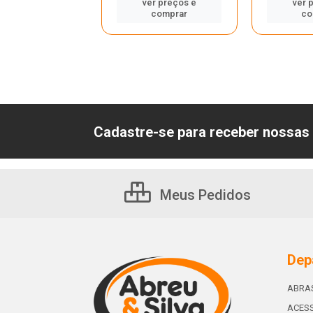
ver preços e
ver 
astre-se para
comprar
co
er preços e
comprar
Cadastre-se para receber nossas 
Meus Pedidos
Dep
ABRA
ACESS