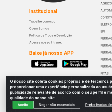
AGRICO
Institucional
AUTOM
CONSTR
Trabalhe conosco
ELETRO
Quem Somos
EPI
Política de Troca e Devolução
FERRA
Acesse nosso Intranet
FERRAM
Baixe já nosso APP
FERRAM
FERRAM
FERRA
FITAS
O nosso site coleta cookies próprios e de terceiros 
proporcionar uma experiência personalizada ao usuár
publicidade relevante de acordo com o seu perfil e m
Abreu & Silva - Rua Padre Jos
qualidade do nosso site.
Aceito
Negar não essenciais
Preferências de