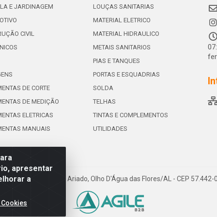
LA E JARDINAGEM
LOUÇAS SANITARIAS
OTIVO
MATERIAL ELETRICO
UÇÃO CIVIL
MATERIAL HIDRAULICO
07
NICOS
METAIS SANITARIOS
fe
PIAS E TANQUES
GENS
PORTAS E ESQUADRIAS
In
ENTAS DE CORTE
SOLDA
ENTAS DE MEDIÇÃO
TELHAS
ENTAS ELETRICAS
TINTAS E COMPLEMENTOS
MENTAS MANUAIS
UTILIDADES
para
io, apresentar
elhorar a
e de Souza Leite, 265 - Ariado, Olho D'Água das Flores/AL - CEP 57.442
 Cookies