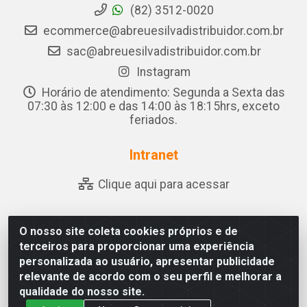
(82) 3512-0020
ecommerce@abreuesilvadistribuidor.com.br
sac@abreuesilvadistribuidor.com.br
Instagram
Horário de atendimento: Segunda a Sexta das
07:30 às 12:00 e das 14:00 às 18:15hrs, exceto
feriados.
Intranet
Clique aqui para acessar
O nosso site coleta cookies próprios e de
Abreu & Silva - Rua Padre Jose de Souza Leite, 265 - Ariado,
terceiros para proporcionar uma experiência
Olho D'Água das Flores/AL - CEP 57.442-000 - CNPJ
personalizada ao usuário, apresentar publicidade
04.790.656/0001-06
relevante de acordo com o seu perfil e melhorar a
qualidade do nosso site.