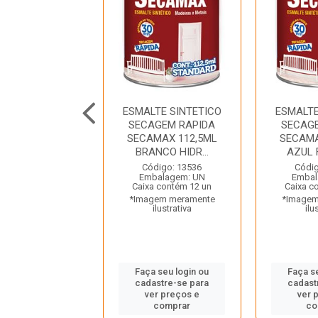
TE SINTETICO
ESMALTE SINTETICO
ESMALTE
T 750ML PRETO
SECAGEM RAPIDA
SECAG
DROTINTAS
SECAMAX 112,5ML
SECAMA
BRANCO HIDR...
AZUL 
digo: 43178
balagem: UN
Código: 13536
Códig
a contém 6 un
Embalagem: UN
Embal
gem meramente
Caixa contém 12 un
Caixa c
ilustrativa
*Imagem meramente
*Imagem
ilustrativa
ilu
 seu login ou
astre-se para
Faça seu login ou
Faça s
er preços e
cadastre-se para
cadast
comprar
ver preços e
ver 
comprar
co