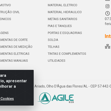
MOTIVO
MATERIAL ELETRICO
RUÇÃO CIVIL
MATERIAL HIDRAULICO
07:
ONICOS
METAIS SANITARIOS
fer
PIAS E TANQUES
AGENS
PORTAS E ESQUADRIAS
In
MENTAS DE CORTE
SOLDA
AMENTAS DE MEDIÇÃO
TELHAS
MENTAS ELETRICAS
TINTAS E COMPLEMENTOS
AMENTAS MANUAIS
UTILIDADES
para
io, apresentar
elhorar a
e de Souza Leite, 265 - Ariado, Olho D'Água das Flores/AL - CEP 57.442
 Cookies