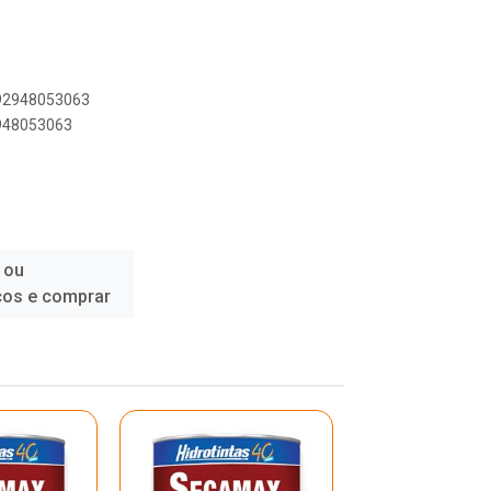
892948053063
2948053063
 ou
ços e comprar