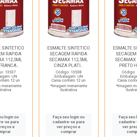
 SINTETICO
ESMALTE SINTETICO
ESMALTE S
EM RAPIDA
SECAGEM RAPIDA
SECAGEM
X 112,5ML
SECAMAX 112,5ML
SECAMAX 
FRANCA...
CINZA PLATI...
PRETO HI
o: 13537
Código: 13538
Código:
agem: UN
Embalagem: UN
Embalag
ontém 12 un
Caixa contém 12 un
Caixa cont
 meramente
*Imagem meramente
*Imagem m
strativa
ilustrativa
ilustra
eu login ou
Faça seu login ou
Faça seu 
re-se para
cadastre-se para
cadastre-
preços e
ver preços e
ver pre
mprar
comprar
comp