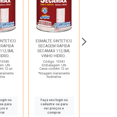
INTETICO
ESMALTE SINTETICO
ESMALTE SIN
 RAPIDA
SECAGEM RAPIDA
SECAGEM R
112,5ML
SECAMAX 112,5ML
SECAMAX 11
DRO...
VINHO HIDRO...
ALUMINIO H
 13540
Código: 13541
Código: 13
em: UN
Embalagem: UN
Embalagem:
ém 12 un
Caixa contém 12 un
Caixa contém 
eramente
*Imagem meramente
*Imagem mera
tiva
ilustrativa
ilustrativ
login ou
Faça seu login ou
Faça seu log
se para
cadastre-se para
cadastre-se
ços e
ver preços e
ver preços
rar
comprar
compra