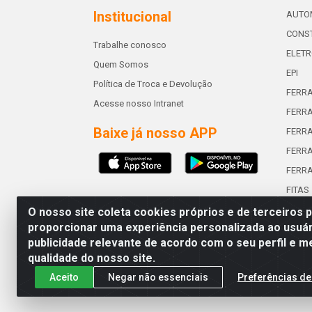
Institucional
AUTO
CONST
Trabalhe conosco
ELETR
Quem Somos
EPI
Política de Troca e Devolução
FERR
Acesse nosso Intranet
FERRA
Baixe já nosso APP
FERR
FERRA
FERR
FITAS
O nosso site coleta cookies próprios e de terceiros 
proporcionar uma experiência personalizada ao usuár
publicidade relevante de acordo com o seu perfil e m
Abreu & Silva - Rua Padre Jos
qualidade do nosso site.
Aceito
Negar não essenciais
Preferências de