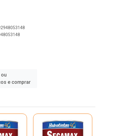
892948053148
2948053148
 ou
ços e comprar