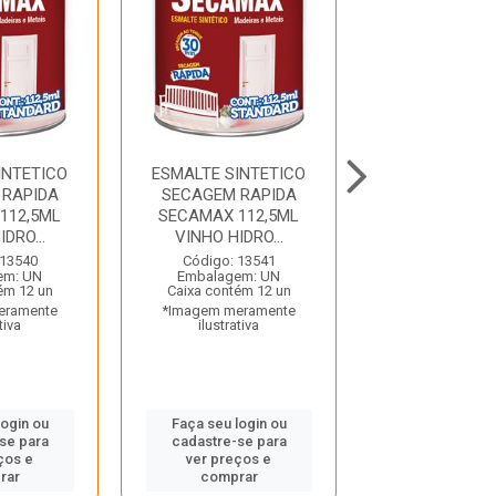
INTETICO
ESMALTE SINTETICO
ESMALTE SIN
 RAPIDA
SECAGEM RAPIDA
SECAGEM R
112,5ML
SECAMAX 112,5ML
SECAMAX 11
DRO...
VINHO HIDRO...
ALUMINIO H
 13540
Código: 13541
Código: 13
em: UN
Embalagem: UN
Embalagem:
ém 12 un
Caixa contém 12 un
Caixa contém 
eramente
*Imagem meramente
*Imagem mera
tiva
ilustrativa
ilustrativ
login ou
Faça seu login ou
Faça seu log
se para
cadastre-se para
cadastre-se
ços e
ver preços e
ver preços
rar
comprar
compra