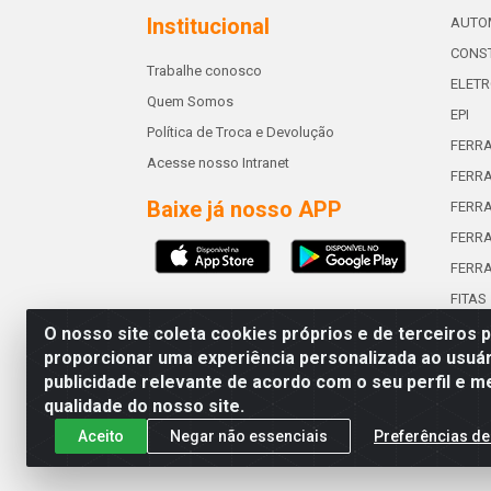
Institucional
AUTO
CONST
Trabalhe conosco
ELETR
Quem Somos
EPI
Política de Troca e Devolução
FERR
Acesse nosso Intranet
FERRA
Baixe já nosso APP
FERR
FERRA
FERR
FITAS
O nosso site coleta cookies próprios e de terceiros 
proporcionar uma experiência personalizada ao usuár
publicidade relevante de acordo com o seu perfil e m
Abreu & Silva - Rua Padre Jos
qualidade do nosso site.
Aceito
Negar não essenciais
Preferências de