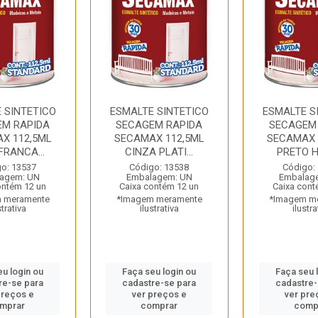
 SINTETICO
ESMALTE SINTETICO
ESMALTE S
EM RAPIDA
SECAGEM RAPIDA
SECAGEM
X 112,5ML
SECAMAX 112,5ML
SECAMAX 
FRANCA...
CINZA PLATI...
PRETO HI
o: 13537
Código: 13538
Código:
agem: UN
Embalagem: UN
Embalag
ontém 12 un
Caixa contém 12 un
Caixa cont
 meramente
*Imagem meramente
*Imagem m
strativa
ilustrativa
ilustra
eu login ou
Faça seu login ou
Faça seu 
re-se para
cadastre-se para
cadastre-
preços e
ver preços e
ver pre
mprar
comprar
comp