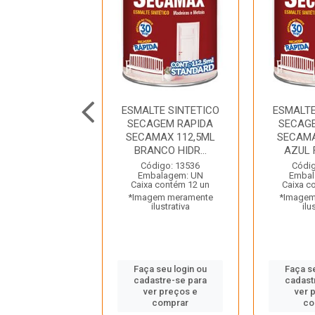
TE SINTETICO
ESMALTE SINTETICO
ESMALTE
T 750ML PRETO
SECAGEM RAPIDA
SECAG
DROTINTAS
SECAMAX 112,5ML
SECAMA
BRANCO HIDR...
AZUL 
digo: 43178
balagem: UN
Código: 13536
Códig
a contém 6 un
Embalagem: UN
Embal
gem meramente
Caixa contém 12 un
Caixa c
ilustrativa
*Imagem meramente
*Imagem
ilustrativa
ilu
 seu login ou
astre-se para
Faça seu login ou
Faça s
er preços e
cadastre-se para
cadast
comprar
ver preços e
ver 
comprar
co