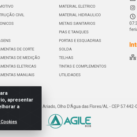
MOTIVO
MATERIAL ELETRICO
RUÇÃO CIVIL
MATERIAL HIDRAULICO
07:
ONICOS
METAIS SANITARIOS
fer
PIAS E TANQUES
AGENS
PORTAS E ESQUADRIAS
In
MENTAS DE CORTE
SOLDA
AMENTAS DE MEDIÇÃO
TELHAS
MENTAS ELETRICAS
TINTAS E COMPLEMENTOS
AMENTAS MANUAIS
UTILIDADES
para
io, apresentar
elhorar a
e de Souza Leite, 265 - Ariado, Olho D'Água das Flores/AL - CEP 57.442
 Cookies