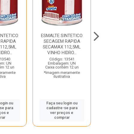
INTETICO
ESMALTE SINTETICO
ESMALTE SIN
 RAPIDA
SECAGEM RAPIDA
SECAGEM R
112,5ML
SECAMAX 112,5ML
SECAMAX 11
DRO...
VINHO HIDRO...
ALUMINIO H
 13540
Código: 13541
Código: 13
em: UN
Embalagem: UN
Embalagem:
ém 12 un
Caixa contém 12 un
Caixa contém 
eramente
*Imagem meramente
*Imagem mera
tiva
ilustrativa
ilustrativ
login ou
Faça seu login ou
Faça seu log
se para
cadastre-se para
cadastre-se
ços e
ver preços e
ver preços
rar
comprar
compra