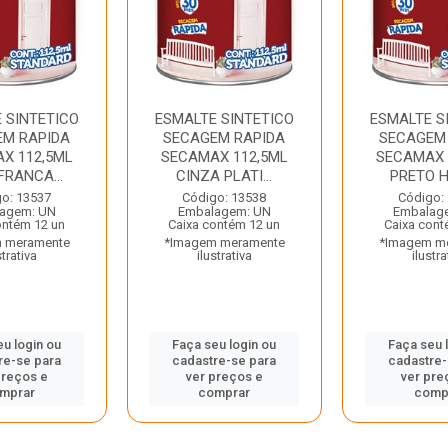
 SINTETICO
ESMALTE SINTETICO
ESMALTE S
EM RAPIDA
SECAGEM RAPIDA
SECAGEM
X 112,5ML
SECAMAX 112,5ML
SECAMAX 
FRANCA...
CINZA PLATI...
PRETO HI
o: 13537
Código: 13538
Código:
agem: UN
Embalagem: UN
Embalag
ontém 12 un
Caixa contém 12 un
Caixa cont
 meramente
*Imagem meramente
*Imagem m
strativa
ilustrativa
ilustra
eu login ou
Faça seu login ou
Faça seu 
re-se para
cadastre-se para
cadastre-
preços e
ver preços e
ver pre
mprar
comprar
comp