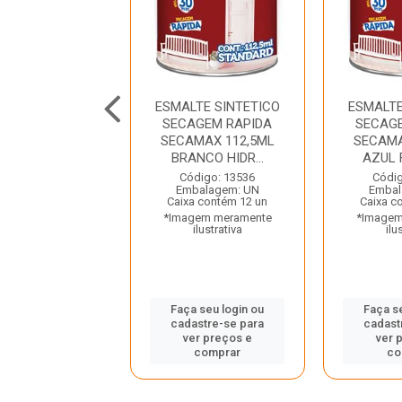
TE SINTETICO
ESMALTE SINTETICO
ESMALTE
T 750ML PRETO
SECAGEM RAPIDA
SECAG
DROTINTAS
SECAMAX 112,5ML
SECAMA
BRANCO HIDR...
AZUL 
digo: 43178
balagem: UN
Código: 13536
Códig
a contém 6 un
Embalagem: UN
Embal
gem meramente
Caixa contém 12 un
Caixa c
ilustrativa
*Imagem meramente
*Imagem
ilustrativa
ilu
 seu login ou
astre-se para
Faça seu login ou
Faça s
er preços e
cadastre-se para
cadast
comprar
ver preços e
ver 
comprar
co