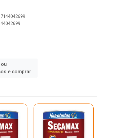
897144042699
7144042699
 ou
ços e comprar