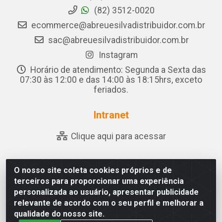
(82) 3512-0020
ecommerce@abreuesilvadistribuidor.com.br
sac@abreuesilvadistribuidor.com.br
Instagram
Horário de atendimento: Segunda a Sexta das
07:30 às 12:00 e das 14:00 às 18:15hrs, exceto
feriados.
Intranet
Clique aqui para acessar
O nosso site coleta cookies próprios e de
Abreu & Silva - Rua Padre Jose de Souza Leite, 265 -
terceiros para proporcionar uma experiência
Ariado, Olho D'Água das Flores/AL - CEP 57.442-000 -
personalizada ao usuário, apresentar publicidade
CNPJ 04.790.656/0001-06
relevante de acordo com o seu perfil e melhorar a
qualidade do nosso site.