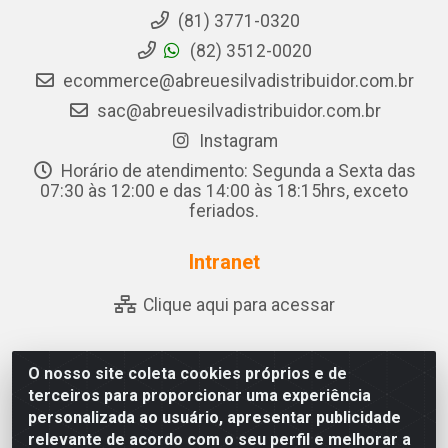
(81) 3771-0320
(82) 3512-0020
ecommerce@abreuesilvadistribuidor.com.br
sac@abreuesilvadistribuidor.com.br
Instagram
Horário de atendimento: Segunda a Sexta das
07:30 às 12:00 e das 14:00 às 18:15hrs, exceto
feriados.
Intranet
Clique aqui para acessar
O nosso site coleta cookies próprios e de
Abreu & Silva - Rua Padre Jose de Souza Leite, 265 -
terceiros para proporcionar uma experiência
Ariado, Olho D'Água das Flores/AL - CEP 57.442-000 -
personalizada ao usuário, apresentar publicidade
CNPJ 04.790.656/0001-06
relevante de acordo com o seu perfil e melhorar a