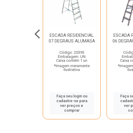
A ALUMINIO 07
ESCADA RESIDENCIAL
ESCADA 
S TRAMONTINA
07 DEGRAUS ALUMASA
06 DEGR
digo: 45802
Código: 20393
Códig
balagem: UN
Embalagem: UN
Embal
a contém 1 un
Caixa contém 1 un
Caixa c
gem meramente
*Imagem meramente
*Imagem
ilustrativa
ilustrativa
ilu
 seu login ou
Faça seu login ou
Faça se
astre-se para
cadastre-se para
cadast
er preços e
ver preços e
ver 
comprar
comprar
co