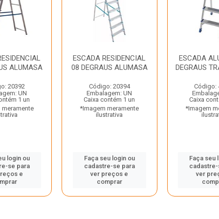
RESIDENCIAL
ESCADA RESIDENCIAL
ESCADA ALU
AUS ALUMASA
08 DEGRAUS ALUMASA
DEGRAUS T
o: 20392
Código: 20394
Código:
agem: UN
Embalagem: UN
Embalag
ontém 1 un
Caixa contém 1 un
Caixa con
 meramente
*Imagem meramente
*Imagem m
strativa
ilustrativa
ilustra
u login ou
Faça seu login ou
Faça seu 
re-se para
cadastre-se para
cadastre-
preços e
ver preços e
ver pre
mprar
comprar
comp