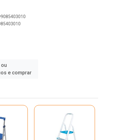
899085403010
9085403010
 ou
ços e comprar