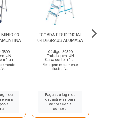
MINIO 03
ESCADA RESIDENCIAL
ESCADA RESID
RAMONTINA
04 DEGRAUS ALUMASA
03 DEGRAUS A
 45800
Código: 20390
Código: 20
em: UN
Embalagem: UN
Embalagem:
tém 1 un
Caixa contém 1 un
Caixa contém
eramente
*Imagem meramente
*Imagem mera
tiva
ilustrativa
ilustrativ
login ou
Faça seu login ou
Faça seu log
se para
cadastre-se para
cadastre-se 
ços e
ver preços e
ver preços
rar
comprar
comprar