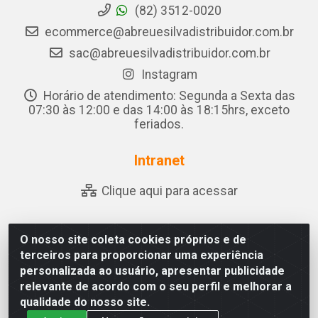
(82) 3512-0020
ecommerce@abreuesilvadistribuidor.com.br
sac@abreuesilvadistribuidor.com.br
Instagram
Horário de atendimento: Segunda a Sexta das
07:30 às 12:00 e das 14:00 às 18:15hrs, exceto
feriados.
Intranet
Clique aqui para acessar
O nosso site coleta cookies próprios e de
Abreu & Silva - Rua Padre Jose de Souza Leite, 265 - Ariado,
terceiros para proporcionar uma experiência
Olho D'Água das Flores/AL - CEP 57.442-000 - CNPJ
personalizada ao usuário, apresentar publicidade
04.790.656/0001-06
relevante de acordo com o seu perfil e melhorar a
qualidade do nosso site.