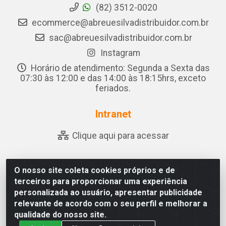
(82) 3512-0020
ecommerce@abreuesilvadistribuidor.com.br
sac@abreuesilvadistribuidor.com.br
Instagram
Horário de atendimento: Segunda a Sexta das
07:30 às 12:00 e das 14:00 às 18:15hrs, exceto
feriados.
Intranet
Clique aqui para acessar
O nosso site coleta cookies próprios e de
Abreu & Silva - Rua Padre Jose de Souza Leite, 265 - Ariado,
terceiros para proporcionar uma experiência
Olho D'Água das Flores/AL - CEP 57.442-000 - CNPJ
personalizada ao usuário, apresentar publicidade
04.790.656/0001-06
relevante de acordo com o seu perfil e melhorar a
qualidade do nosso site.