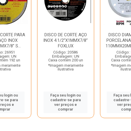
 CORTE PARA
DISCO DE CORTE AÇO
DISCO DI
AÇO INOX
INOX 4.1/2”X1MMX7/8”
PORCELANA
MX7/8” S...
FOXLUX
110MMX20M
o: 26951
Código: 20586
Código:
agem: UN
Embalagem: UN
Embalag
ntém 192 un
Caixa contém 200 un
Caixa cont
 meramente
*Imagem meramente
*Imagem m
strativa
ilustrativa
ilustra
eu login ou
Faça seu login ou
Faça seu 
re-se para
cadastre-se para
cadastre-
preços e
ver preços e
ver pre
mprar
comprar
comp