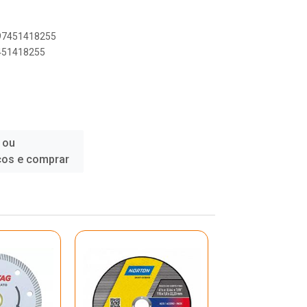
897451418255
7451418255
 ou
ços e comprar