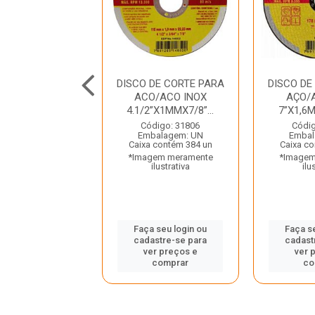
CORT INOX 7 180
DISCO DE CORTE PARA
DISCO DE
 6MM FERTAK
ACO/ACO INOX
AÇO/
4.1/2”X1MMX7/8”...
7”X1,6M
digo: 46332
Código: 31806
Códig
balagem: UN
Embalagem: UN
Embal
 contém 100 un
Caixa contém 384 un
Caixa co
gem meramente
*Imagem meramente
*Imagem
ilustrativa
ilustrativa
ilu
 seu login ou
Faça seu login ou
Faça s
astre-se para
cadastre-se para
cadast
er preços e
ver preços e
ver 
comprar
comprar
co