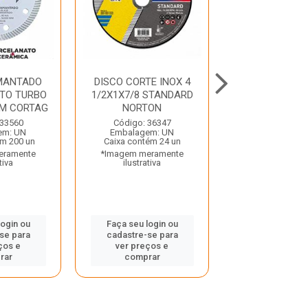
AMANTADO
DISCO CORTE INOX 4
DISCO CORTE I
TO TURBO
1/2X1X7/8 STANDARD
6MMX7/8 ST
M CORTAG
NORTON
NORTO
 33560
Código: 36347
Código: 36
em: UN
Embalagem: UN
Embalagem:
ém 200 un
Caixa contém 24 un
Caixa contém 
eramente
*Imagem meramente
*Imagem mera
tiva
ilustrativa
ilustrativ
login ou
Faça seu login ou
Faça seu log
se para
cadastre-se para
cadastre-se
ços e
ver preços e
ver preços
rar
comprar
compra