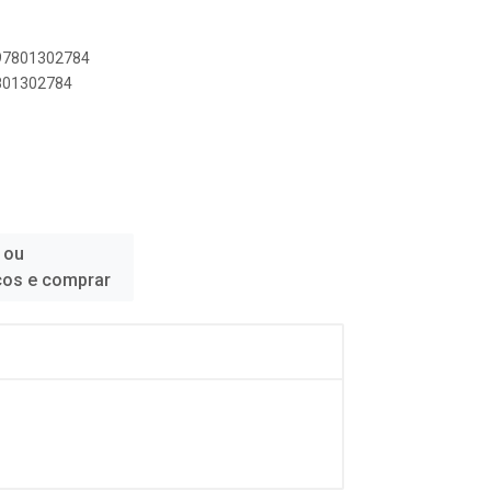
897801302784
7801302784
 ou
ços e comprar