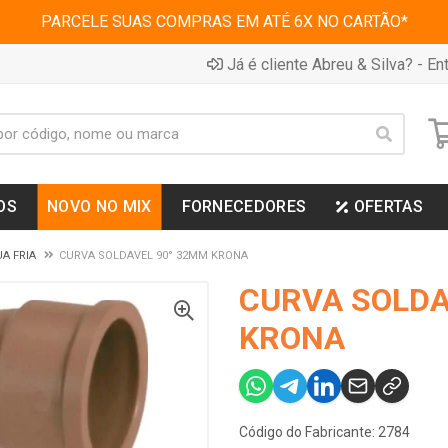
PARCELE SUAS COMPRAS EM ATÉ 6X NO CARTÃO*
Já é cliente Abreu & Silva? - Ent
OS
NOVO NO MIX
FORNECEDORES
OFERTAS
A FRIA
CURVA SOLDAVEL 90° 32MM KRONA
CURVA SOLDA
KRONA
Código do Fabricante: 2784