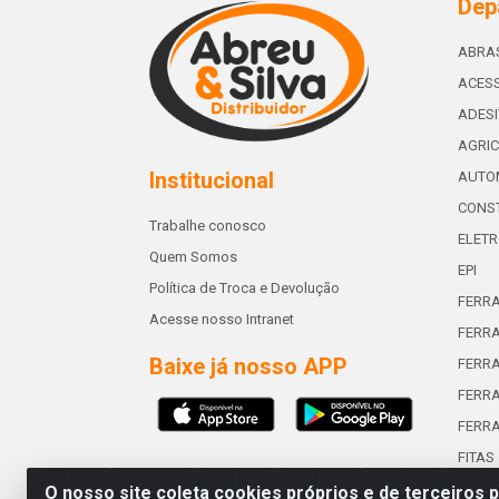
Dep
ABRA
ACESS
ADES
AGRIC
Institucional
AUTO
CONST
Trabalhe conosco
ELETR
Quem Somos
EPI
Política de Troca e Devolução
FERR
Acesse nosso Intranet
FERRA
Baixe já nosso APP
FERR
FERRA
FERR
FITAS
O nosso site coleta cookies próprios e de terceiros 