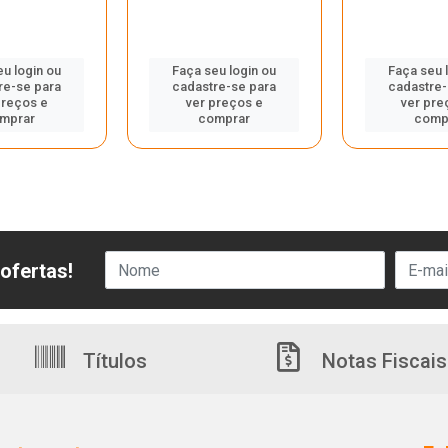
eu login ou
Faça seu login ou
Faça seu 
re-se para
cadastre-se para
cadastre-
preços e
ver preços e
ver pre
mprar
comprar
comp
ofertas!
Títulos
Notas Fiscais