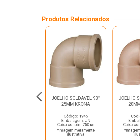
Produtos Relacionados
O SOLDAVEL E
JOELHO SOLDAVEL 90°
JOELHO S
90° 25MMX1/2”
25MM KRONA
20M
KRONA
Código: 1945
Códi
ódigo: 2006
Embalagem: UN
Embal
balagem: UN
Caixa contém 750 un
Caixa co
 contém 840 un
*Imagem meramente
*Imagem
gem meramente
ilustrativa
ilu
ilustrativa