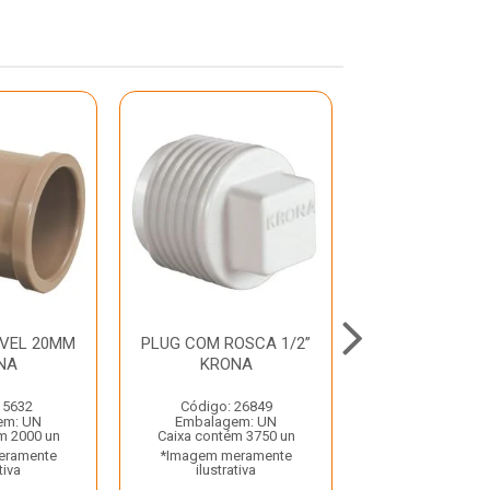
AVEL 20MM
PLUG COM ROSCA 1/2”
TE SOLDAVE
NA
KRONA
25MM KR
 5632
Código: 26849
Código: 35
em: UN
Embalagem: UN
Embalagem:
m 2000 un
Caixa contém 3750 un
Caixa contém 
eramente
*Imagem meramente
*Imagem mera
tiva
ilustrativa
ilustrativ