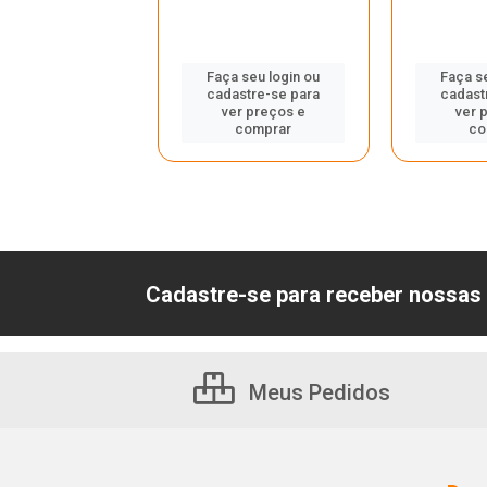
Faça seu login ou
Faça s
 seu login ou
cadastre-se para
cadast
astre-se para
ver preços e
ver 
er preços e
comprar
co
comprar
Cadastre-se para receber nossas 
Meus Pedidos