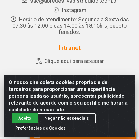
sac@abreuesilvadistribuidor.com.br
Instagram
Horário de atendimento: Segunda a Sexta das
07:30 às 12:00 e das 14:00 às 18:15hrs, exceto
feriados.
Intranet
Clique aqui para acessar
O nosso site coleta cookies próprios e de
Abreu & Silva - Rua Padre Jose de Souza Leite, 265 -
terceiros para proporcionar uma experiência
Ariado, Olho D'Água das Flores/AL - CEP 57.442-000 -
personalizada ao usuário, apresentar publicidade
CNPJ 04.790.656/0001-06
relevante de acordo com o seu perfil e melhorar a
qualidade do nosso site.
Aceito
Negar não essenciais
Preferências de Cookies