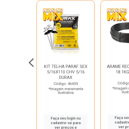
C GALV 3/16
KIT TELHA PARAF SEX
ARAME REC
 DURAX
5/16X110 CHV 5/16
18 1K
DURAX
o: 47012
Código
Código: 46459
 meramente
*Imagem 
*Imagem meramente
trativa
ilust
ilustrativa
u login ou
Faça seu
Faça seu login ou
e-se para
cadastr
cadastre-se para
reços e
ver p
ver preços e