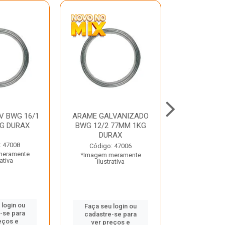
V BWG 16/1
ARAME GALVANIZADO
BARRA ROSC
G DURAX
BWG 12/2 77MM 1KG
UNC D
DURAX
: 47008
Código:
Código: 47006
meramente
*Imagem m
*Imagem meramente
rativa
ilustr
ilustrativa
 login ou
Faça seu 
Faça seu login ou
-se para
cadastre
cadastre-se para
eços e
ver pr
ver preços e