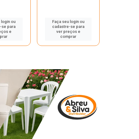
 login ou
Faça seu login ou
Faça seu 
-se para
cadastre-se para
cadastre
eços e
ver preços e
ver pr
prar
comprar
comp