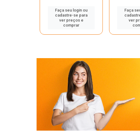
u login ou
Faça seu login ou
Faça seu
e-se para
cadastre-se para
cadastr
reços e
ver preços e
ver p
mprar
comprar
com