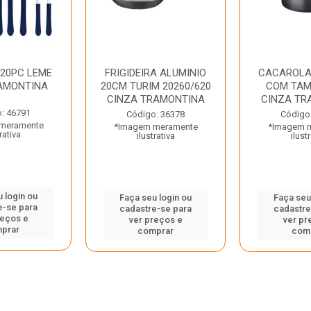
 20PC LEME
FRIGIDEIRA ALUMINIO
CACAROLA
AMONTINA
20CM TURIM 20260/620
COM TAM
CINZA TRAMONTINA
CINZA TR
: 46791
Código: 36378
Código
meramente
*Imagem meramente
*Imagem 
rativa
ilustrativa
ilust
 login ou
Faça seu login ou
Faça seu
e-se para
cadastre-se para
cadastre
reços e
ver preços e
ver pr
prar
comprar
com