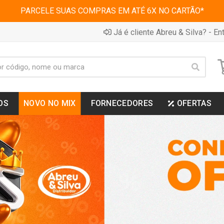
PARCELE SUAS COMPRAS EM ATÉ 6X NO CARTÃO*
Já é cliente Abreu & Silva? - Ent
OS
NOVO NO MIX
FORNECEDORES
OFERTAS