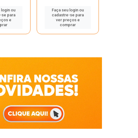
Faça seu 
 login ou
Faça seu login ou
cadastre
-se para
cadastre-se para
ver pr
eços e
ver preços e
comp
prar
comprar