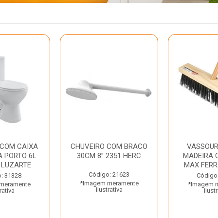
 COM CAIXA
CHUVEIRO COM BRACO
VASSOUR
 PORTO 6L
30CM 8” 2351 HERC
MADEIRA 
 LUZARTE
MAX FER
Código: 21623
: 31328
Código
*Imagem meramente
meramente
*Imagem 
ilustrativa
rativa
ilust