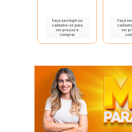
u login ou
Faça seu login ou
Faça seu
e-se para
cadastre-se para
cadastr
reços e
ver preços e
ver p
mprar
comprar
com