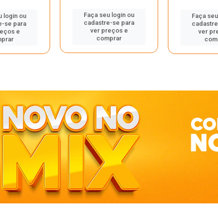
Faça seu login ou
 login ou
Faça seu
cadastre-se para
e-se para
cadastre
ver preços e
reços e
ver pr
comprar
prar
com