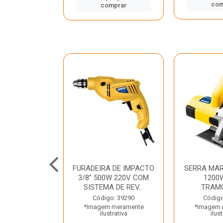
mprar
com
comprar
TELETE
FURADEIRA DE IMPACTO
SERRA MAR
OR/ROMPEDOR
3/8” 500W 220V COM
1200
 220V DEWALT
SISTEMA DE REV...
TRAM
o: 33734
Código: 39290
Código
 meramente
*Imagem meramente
*Imagem 
trativa
ilustrativa
ilust