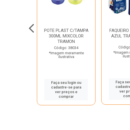
JUNTO
POTE PLAST C/TAMPA
FAQUEIRO
NTE INOX 2
300ML MIXCOLOR
AZUL TR
ENUS PRETO
TRAMON
ONTINA
Código
Código: 38034
*Imagem 
*Imagem meramente
o: 43214
ilust
ilustrativa
 meramente
trativa
Faça seu
Faça seu login ou
cadastr
cadastre-se para
u login ou
ver p
ver preços e
e-se para
com
comprar
reços e
mprar