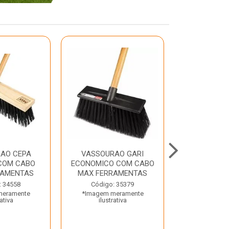
AO CEPA
VASSOURAO GARI
LAVATORIO
COM CABO
ECONOMICO COM CABO
BRANCO MA
RAMENTAS
MAX FERRAMENTAS
Código:
: 34558
Código: 35379
*Imagem m
meramente
*Imagem meramente
ilustr
rativa
ilustrativa