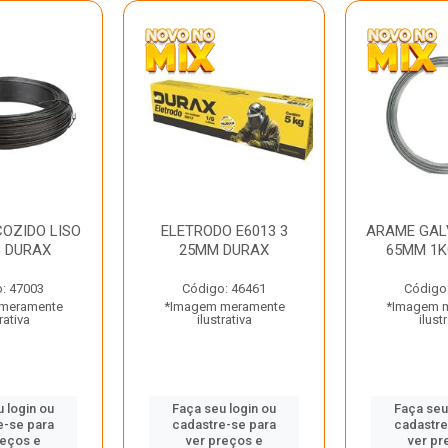
OZIDO LISO
ELETRODO E6013 3
ARAME GAL
G DURAX
25MM DURAX
65MM 1K
: 47003
Código: 46461
Código
meramente
*Imagem meramente
*Imagem 
rativa
ilustrativa
ilust
 login ou
Faça seu login ou
Faça seu
e-se para
cadastre-se para
cadastre
reços e
ver preços e
ver pr