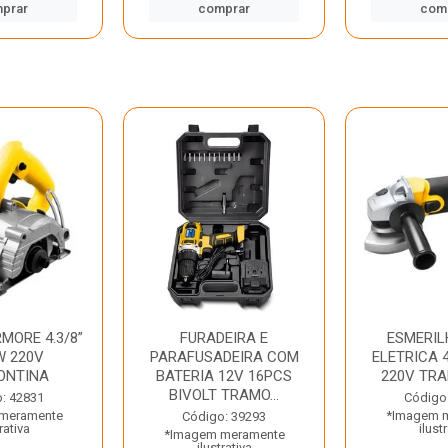
prar
comprar
com
MORE 4.3/8”
FURADEIRA E
ESMERIL
W 220V
PARAFUSADEIRA COM
ELETRICA 4
ONTINA
BATERIA 12V 16PCS
220V TR
BIVOLT TRAMO...
: 42831
Código
meramente
*Imagem 
Código: 39293
rativa
ilust
*Imagem meramente
ilustrativa