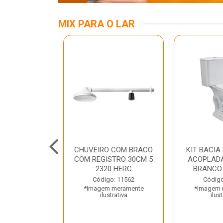
MIX PARA O LAR
INOX APOIO
CHUVEIRO COM BRACO
KIT BACIA
 NEW RAGGI
COM REGISTRO 30CM 5
ACOPLADA
TR
2320 HERC
BRANCO
o: 43456
Código: 11562
Código
 meramente
*Imagem meramente
*Imagem 
trativa
ilustrativa
ilust