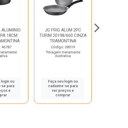
 ALUMINIO
JG FRIG ALUM 2PC
CONJ
PA 18CM
TURIM 20198/660 CINZA
TRINCHANT
AMONTINA
TRAMONTINA
PECAS PLE
TRAMO
: 46787
Código: 38019
meramente
*Imagem meramente
Código:
rativa
ilustrativa
*Imagem m
ilustr
 login ou
Faça seu login ou
-se para
cadastre-se para
Faça seu 
eços e
ver preços e
cadastre
prar
comprar
ver pr
comp