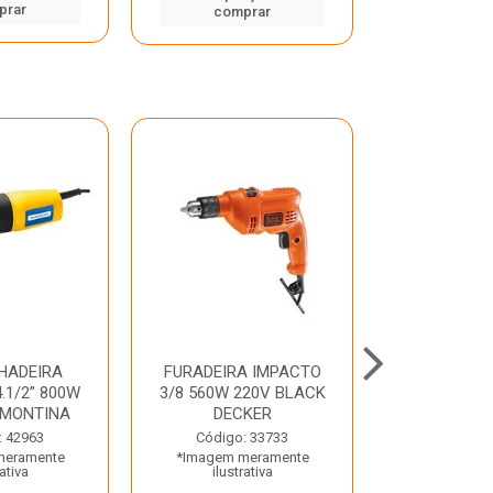
prar
comp
comprar
HADEIRA
FURADEIRA IMPACTO
MARTE
.1/2” 800W
3/8 560W 220V BLACK
PERFURADO
AMONTINA
DECKER
800W 2 6J 2
: 42963
Código: 33733
Código:
meramente
*Imagem meramente
*Imagem m
rativa
ilustrativa
ilustr