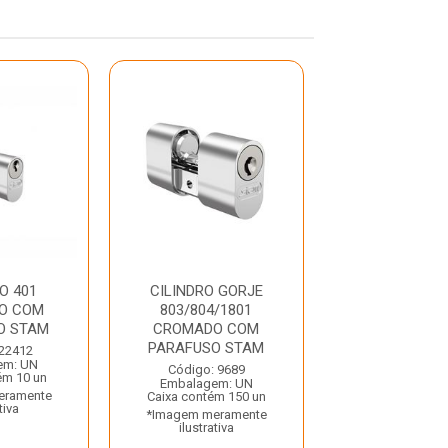
O 401
CILINDRO GORJE
CILINDRO 
O COM
803/804/1801
CROMADO 
O STAM
CROMADO COM
PARAFUSO 
PARAFUSO STAM
 22412
Código: 22
em: UN
Embalagem:
Código: 9689
ém 10 un
Caixa contém 
Embalagem: UN
eramente
*Imagem mera
Caixa contém 150 un
tiva
ilustrativ
*Imagem meramente
ilustrativa