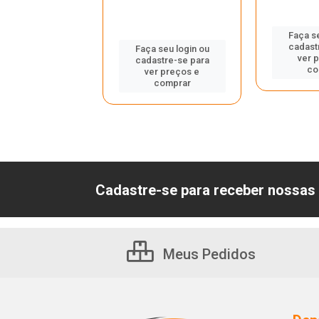
 seu login ou
Faça se
astre-se para
cadast
Faça seu login ou
er preços e
ver 
cadastre-se para
comprar
co
ver preços e
comprar
Cadastre-se para receber nossas 
Meus Pedidos