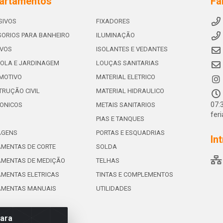
artamentos
Fa
SIVOS
FIXADORES
ORIOS PARA BANHEIRO
ILUMINAÇÃO
IVOS
ISOLANTES E VEDANTES
OLA E JARDINAGEM
LOUÇAS SANITARIAS
MOTIVO
MATERIAL ELETRICO
RUÇÃO CIVIL
MATERIAL HIDRAULICO
07:
ONICOS
METAIS SANITARIOS
fer
PIAS E TANQUES
AGENS
PORTAS E ESQUADRIAS
In
MENTAS DE CORTE
SOLDA
AMENTAS DE MEDIÇÃO
TELHAS
MENTAS ELETRICAS
TINTAS E COMPLEMENTOS
AMENTAS MANUAIS
UTILIDADES
para