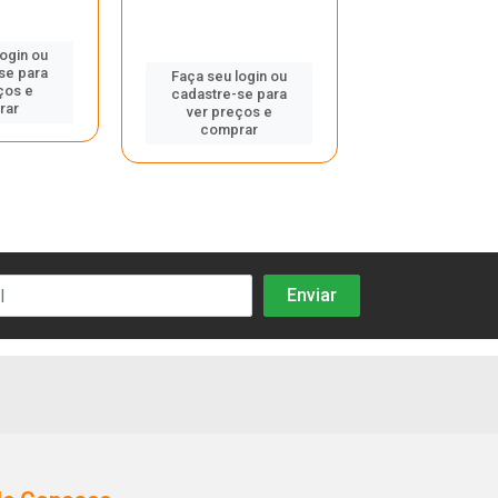
login ou
Faça seu log
se para
cadastre-se 
Faça seu login ou
ços e
ver preços
cadastre-se para
rar
comprar
ver preços e
comprar