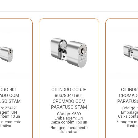
NDRO 401
CILINDRO GORJE
CILINDR
ADO COM
803/804/1801
CROMAD
USO STAM
CROMADO COM
PARAFUS
PARAFUSO STAM
o: 22412
Código:
agem: UN
Embalag
Código: 9689
ontém 10 un
Caixa cont
Embalagem: UN
 meramente
*Imagem m
Caixa contém 150 un
strativa
ilustra
*Imagem meramente
ilustrativa