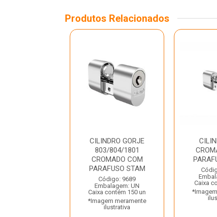
Produtos Relacionados
LINDRO 401
CILINDRO GORJE
CILI
OMADO COM
803/804/1801
CROM
AFUSO STAM
CROMADO COM
PARAF
PARAFUSO STAM
digo: 22412
Códig
balagem: UN
Embal
Código: 9689
a contém 10 un
Caixa c
Embalagem: UN
gem meramente
*Imagem
Caixa contém 150 un
ilustrativa
ilu
*Imagem meramente
ilustrativa