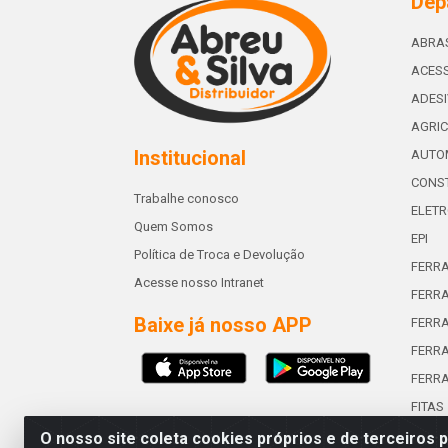
Dep
ABRA
ACESS
ADES
AGRIC
Institucional
AUTO
CONST
Trabalhe conosco
ELETR
Quem Somos
EPI
Política de Troca e Devolução
FERR
Acesse nosso Intranet
FERRA
Baixe já nosso APP
FERR
FERRA
FERR
FITAS
O nosso site coleta cookies próprios e de terceiros 