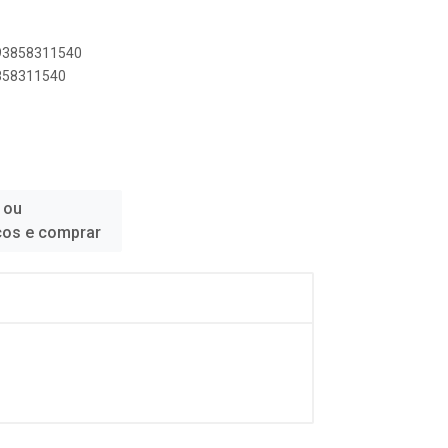
893858311540
3858311540
 ou
ços e comprar