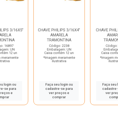
LIPS 3/16X5”
CHAVE PHILIPS 3/16X4”
CHAVE PHILI
ARELA
AMARELA
AMAR
ONTINA
TRAMONTINA
TRAMO
o: 16897
Código: 2238
Código:
agem: UN
Embalagem: UN
Embalag
ontém 12 un
Caixa contém 12 un
Caixa cont
 meramente
*Imagem meramente
*Imagem m
strativa
ilustrativa
ilustra
eu login ou
Faça seu login ou
Faça seu 
re-se para
cadastre-se para
cadastre-
preços e
ver preços e
ver pre
mprar
comprar
comp