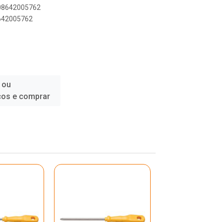
908642005762
8642005762
 ou
ços e comprar