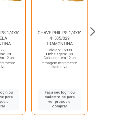
PS 1/4X6”
CHAVE PHILIPS 1/4X5”
CHAVE PHILIP
ELA
41505/029
FERTAK
NTINA
TRAMONTINA
Código: 39
 2233
Código: 16898
Embalagem:
em: UN
Embalagem: UN
Caixa contém 
ém 12 un
Caixa contém 12 un
*Imagem mera
eramente
*Imagem meramente
ilustrativ
tiva
ilustrativa
Faça seu log
login ou
Faça seu login ou
cadastre-se
se para
cadastre-se para
ver preços
ços e
ver preços e
compra
rar
comprar