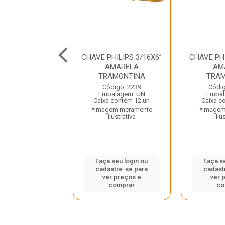
PHILIPS 1/8X4
CHAVE PHILIPS 3/16X6”
CHAVE PHI
FERTAK
AMARELA
AM
TRAMONTINA
TRAM
digo: 39490
Código: 2239
Códig
balagem: UN
Embalagem: UN
Embal
 contém 300 un
Caixa contém 12 un
Caixa c
gem meramente
*Imagem meramente
*Imagem
ilustrativa
ilustrativa
ilu
 seu login ou
Faça seu login ou
Faça s
astre-se para
cadastre-se para
cadast
er preços e
ver preços e
ver 
comprar
comprar
co