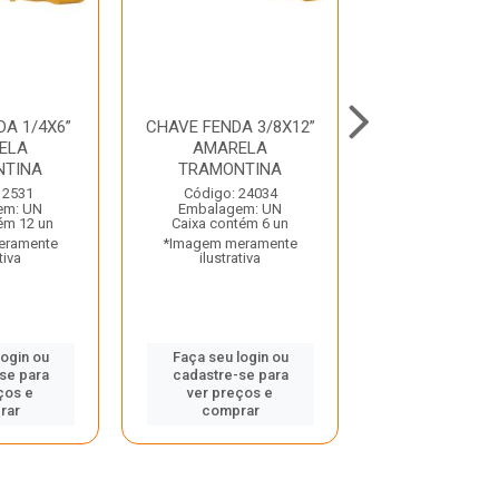
A 1/4X6”
CHAVE FENDA 3/8X12”
CHAVE FENDA 
ELA
AMARELA
AMAREL
NTINA
TRAMONTINA
TRAMONT
 2531
Código: 24034
Código: 24
em: UN
Embalagem: UN
Embalagem:
ém 12 un
Caixa contém 6 un
Caixa contém
eramente
*Imagem meramente
*Imagem mera
tiva
ilustrativa
ilustrativ
login ou
Faça seu login ou
Faça seu log
se para
cadastre-se para
cadastre-se
ços e
ver preços e
ver preços
rar
comprar
compra