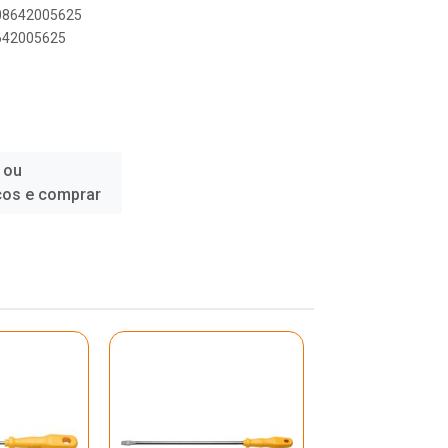
908642005625
8642005625
 ou
ços e comprar