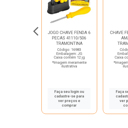
 FENDA 1/4X6
JOGO CHAVE FENDA 6
CHAVE F
FERTAK
PECAS 41110/506
AM
TRAMONTINA
TRAM
digo: 39306
Código: 16983
Códi
balagem: UN
Embalagem: JG
Embal
 contém 180 un
Caixa contém 12 jg
Caixa c
gem meramente
*Imagem meramente
*Imagem
ilustrativa
ilustrativa
ilu
 seu login ou
Faça seu login ou
Faça s
astre-se para
cadastre-se para
cadast
er preços e
ver preços e
ver 
comprar
comprar
co