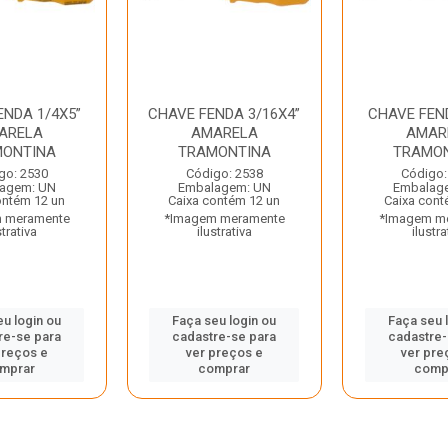
ENDA 1/4X5”
CHAVE FENDA 3/16X4”
CHAVE FEND
ARELA
AMARELA
AMAR
ONTINA
TRAMONTINA
TRAMO
go: 2530
Código: 2538
Código:
agem: UN
Embalagem: UN
Embalag
ontém 12 un
Caixa contém 12 un
Caixa cont
 meramente
*Imagem meramente
*Imagem m
strativa
ilustrativa
ilustra
eu login ou
Faça seu login ou
Faça seu 
re-se para
cadastre-se para
cadastre-
preços e
ver preços e
ver pre
mprar
comprar
comp