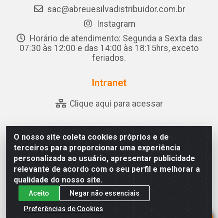
sac@abreuesilvadistribuidor.com.br
Instagram
Horário de atendimento: Segunda a Sexta das
07:30 às 12:00 e das 14:00 às 18:15hrs, exceto
feriados.
Intranet
Clique aqui para acessar
O nosso site coleta cookies próprios e de
Abreu & Silva - Rua Padre Jose de Souza Leite, 265 -
terceiros para proporcionar uma experiência
Ariado, Olho D'Água das Flores/AL - CEP 57.442-000 -
personalizada ao usuário, apresentar publicidade
CNPJ 04.790.656/0001-06
relevante de acordo com o seu perfil e melhorar a
qualidade do nosso site.
Aceito
Negar não essenciais
Preferências de Cookies