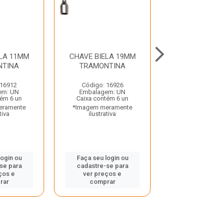
ELA 11MM
CHAVE BIELA 19MM
CHAVE BIELA
NTINA
TRAMONTINA
TRAMONT
 16912
Código: 16926
Código: 16
em: UN
Embalagem: UN
Embalagem:
tém 6 un
Caixa contém 6 un
Caixa contém
eramente
*Imagem meramente
*Imagem mera
tiva
ilustrativa
ilustrativ
login ou
Faça seu login ou
Faça seu log
se para
cadastre-se para
cadastre-se
ços e
ver preços e
ver preços
rar
comprar
compra