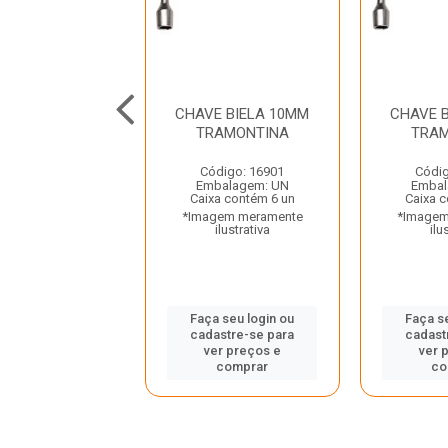
E BIELA 18MM
CHAVE BIELA 10MM
CHAVE 
AMONTINA
TRAMONTINA
TRAM
digo: 16925
Código: 16901
Códig
balagem: UN
Embalagem: UN
Embal
a contém 6 un
Caixa contém 6 un
Caixa 
gem meramente
*Imagem meramente
*Imagem
ilustrativa
ilustrativa
ilu
 seu login ou
Faça seu login ou
Faça s
astre-se para
cadastre-se para
cadast
er preços e
ver preços e
ver 
comprar
comprar
co