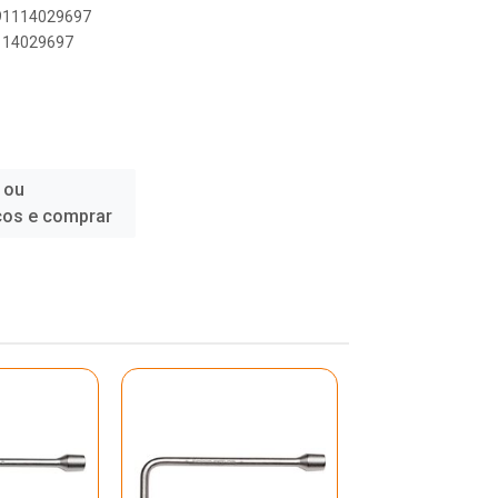
891114029697
1114029697
 ou
ços e comprar