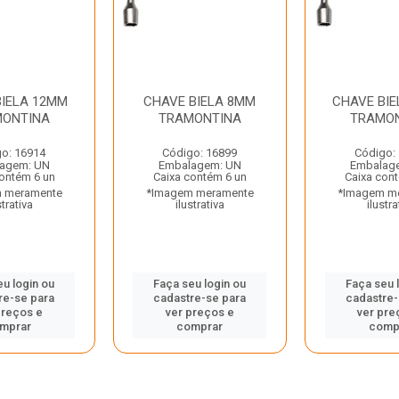
BIELA 12MM
CHAVE BIELA 8MM
CHAVE BI
ONTINA
TRAMONTINA
TRAMO
o: 16914
Código: 16899
Código:
agem: UN
Embalagem: UN
Embalag
contém 6 un
Caixa contém 6 un
Caixa con
 meramente
*Imagem meramente
*Imagem m
strativa
ilustrativa
ilustra
eu login ou
Faça seu login ou
Faça seu 
re-se para
cadastre-se para
cadastre-
preços e
ver preços e
ver pre
mprar
comprar
comp