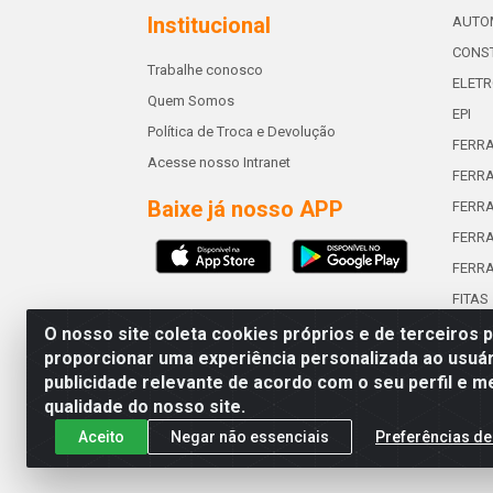
Institucional
AUTO
CONST
Trabalhe conosco
ELETR
Quem Somos
EPI
Política de Troca e Devolução
FERR
Acesse nosso Intranet
FERRA
Baixe já nosso APP
FERR
FERRA
FERR
FITAS
O nosso site coleta cookies próprios e de terceiros 
proporcionar uma experiência personalizada ao usuár
publicidade relevante de acordo com o seu perfil e m
Abreu & Silva - Rua Padre Jos
qualidade do nosso site.
Aceito
Negar não essenciais
Preferências de