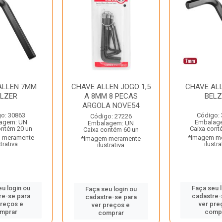
ALLEN 7MM
CHAVE ALLEN JOGO 1,5
CHAVE AL
ELZER
A 8MM 8 PECAS
BELZ
ARGOLA NOVE54
o: 30863
Código:
Código: 27226
agem: UN
Embalag
Embalagem: UN
ontém 20 un
Caixa cont
Caixa contém 60 un
 meramente
*Imagem m
*Imagem meramente
strativa
ilustra
ilustrativa
u login ou
Faça seu 
Faça seu login ou
re-se para
cadastre-
cadastre-se para
preços e
ver pre
ver preços e
mprar
comp
comprar