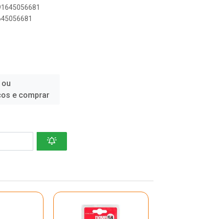
891645056681
1645056681
 ou
ços e comprar