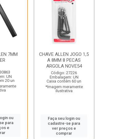
LEN 7MM
CHAVE ALLEN JOGO 1,5
CHAVE ALLE
ER
A 8MM 8 PECAS
BELZER
ARGOLA NOVE54
 30863
Código: 30
Código: 27226
em: UN
Embalagem:
Embalagem: UN
ém 20 un
Caixa contém 
Caixa contém 60 un
eramente
*Imagem mera
*Imagem meramente
tiva
ilustrativ
ilustrativa
login ou
Faça seu log
Faça seu login ou
se para
cadastre-se 
cadastre-se para
ços e
ver preços
ver preços e
rar
comprar
comprar