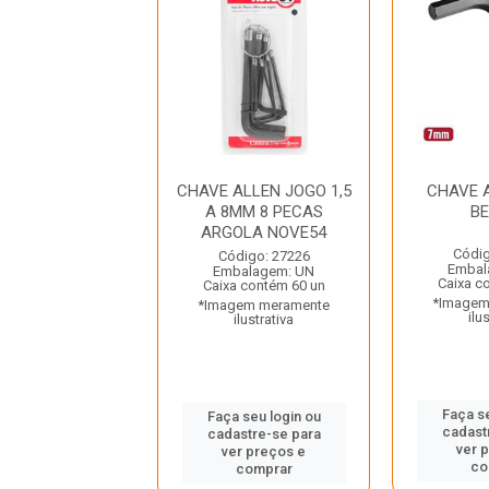
E ALLEN 7MM
CHAVE ALLEN JOGO 1,5
CHAVE 
BELZER
A 8MM 8 PECAS
B
ARGOLA NOVE54
digo: 30863
Códig
Código: 27226
balagem: UN
Embal
Embalagem: UN
a contém 20 un
Caixa c
Caixa contém 60 un
gem meramente
*Imagem
*Imagem meramente
ilustrativa
ilu
ilustrativa
 seu login ou
Faça se
Faça seu login ou
astre-se para
cadast
cadastre-se para
er preços e
ver 
ver preços e
comprar
co
comprar