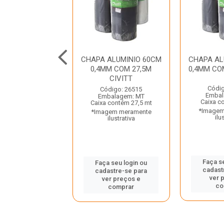
ALUMINIO 80CM
CHAPA ALUMINIO 60CM
CHAPA AL
COM 10M CIVITT
0,4MM COM 27,5M
0,4MM CO
CIVITT
digo: 35507
Códig
Código: 26515
balagem: MT
Embal
Embalagem: MT
a contém 10 mt
Caixa c
Caixa contém 27,5 mt
gem meramente
*Imagem
*Imagem meramente
ilustrativa
ilu
ilustrativa
 seu login ou
Faça s
Faça seu login ou
astre-se para
cadast
cadastre-se para
er preços e
ver 
ver preços e
comprar
co
comprar