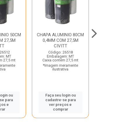
INIO 50CM
CHAPA ALUMINIO 80CM
CHAPA ALUMIN
M 27,5M
0,4MM COM 27,5M
0,4MM COM 55M
TT
CIVITT
Código: 28
 26512
Código: 26518
Embalagem:
em: MT
Embalagem: MT
Caixa contém 
m 27,5 mt
Caixa contém 27,5 mt
*Imagem mera
eramente
*Imagem meramente
ilustrativ
tiva
ilustrativa
Faça seu log
login ou
Faça seu login ou
cadastre-se
se para
cadastre-se para
ver preços
ços e
ver preços e
compra
rar
comprar