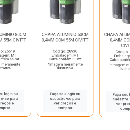
UMINIO 80CM
CHAPA ALUMINIO 50CM
CHAPA ALUM
M 55M CIVITT
0,4MM COM 55M CIVITT
0,4MM CO
CIVI
o: 26519
Código: 28930
Código:
agem: MT
Embalagem: MT
Embalag
ontém 55 mt
Caixa contém 55 mt
Caixa conté
 meramente
*Imagem meramente
*Imagem m
strativa
ilustrativa
ilustra
eu login ou
Faça seu login ou
Faça seu 
re-se para
cadastre-se para
cadastre-
preços e
ver preços e
ver pre
mprar
comprar
comp