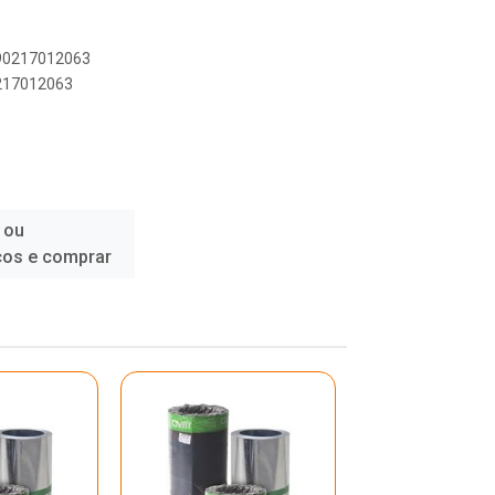
890217012063
0217012063
 ou
ços e comprar