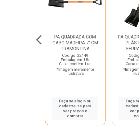
 LARGA 2 0 EM
PA QUADRADA COM
PA QUAD
O SEM CABO
CABO MADEIRA 71CM
PLÁS
AMONTINA
TRAMONTINA
FERR
digo: 35381
Código: 22149
Códig
balagem: UN
Embalagem: UN
Embal
a contém 6 un
Caixa contém 1 un
Caixa 
gem meramente
*Imagem meramente
*Imagem
ilustrativa
ilustrativa
ilu
 seu login ou
Faça seu login ou
Faça s
astre-se para
cadastre-se para
cadast
er preços e
ver preços e
ver 
comprar
comprar
co