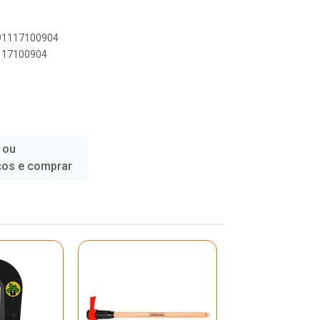
891117100904
1117100904
 ou
ços e comprar