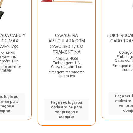
RADA CABO Y
CAVADEIRA
FOICE ROCA
TICO MAX
ARTICULADA COM
CABO TRA
AMENTAS
CABO RED 1,10M
TRAMONTINA
Código:
o: 34693
Embalag
agem: UN
Código: 4306
Caixa con
contém 1 un
Embalagem: UN
*Imagem m
 meramente
Caixa contém 1 un
ilustra
strativa
*Imagem meramente
ilustrativa
Faça seu 
eu login ou
cadastre-
re-se para
Faça seu login ou
ver pre
preços e
cadastre-se para
comp
mprar
ver preços e
comprar