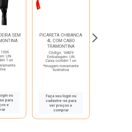
DEIRA SEM
PICARETA CHIBANCA
FOICINHA PAR
MONTINA
4L COM CABO
DENTADA TRA
TRAMONTINA
 1536
Código: 11
Código: 16829
em: UN
Embalagem:
Embalagem: UN
tém 1 un
Caixa contém 
Caixa contém 1 un
eramente
*Imagem mera
*Imagem meramente
tiva
ilustrativ
ilustrativa
login ou
Faça seu log
Faça seu login ou
se para
cadastre-se
cadastre-se para
ços e
ver preços
ver preços e
rar
compra
comprar